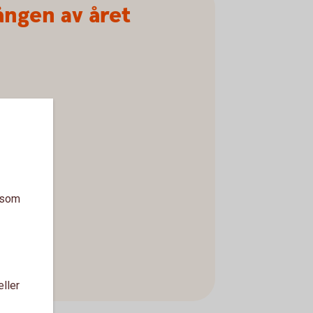
ången av året
a som
eller