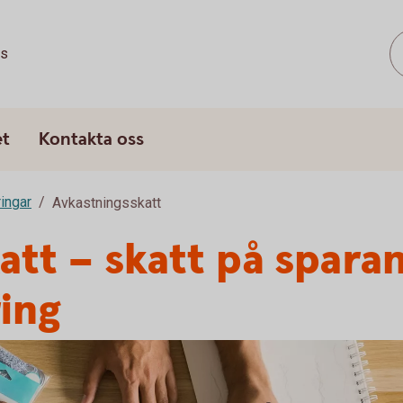
ss
et
Kontakta oss
ringar
Avkastningsskatt
att – skatt på sparan
ring