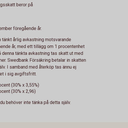
ngsskatt beror på
ember föregående år.
tänkt årlig avkastning motsvarande
ende år, med ett tillägg om 1 procentenhet
å denna tänkta avkastning tas skatt ut med
ner. Swedbank Försäkring betalar in skatten
älv. I samband med återköp tas ännu ej
 i sig avgiftsfritt.
ocent (30% x 3,55%)
ocent (30% x 2,96)
du behöver inte tänka på detta själv.