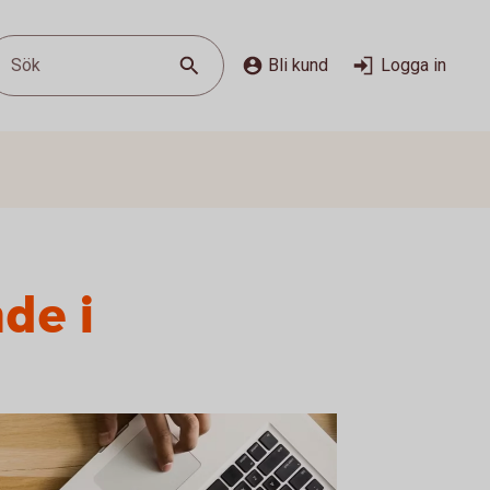
Sök
Bli kund
Logga in
de i