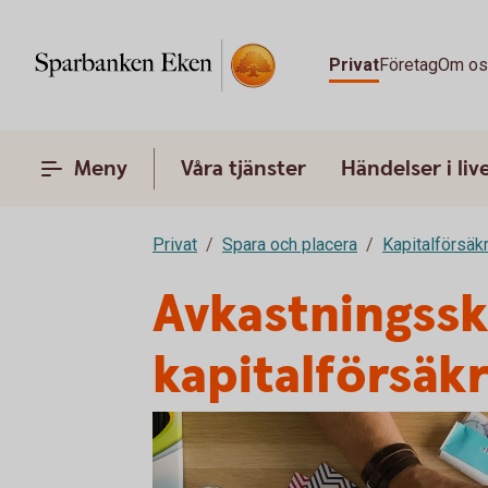
Privat
Företag
Om o
Meny
Våra tjänster
Händelser i liv
Privat
Spara och placera
Kapitalförsäk
Avkastningssk
kapitalförsäk