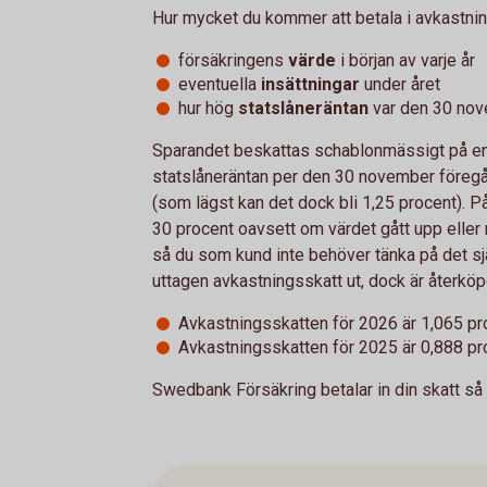
Hur mycket du kommer att betala i avkastni
försäkringens
värde
i början av varje år
eventuella
insättningar
under året
hur hög
statslåneräntan
var den 30 nov
Sparandet beskattas schablonmässigt på en 
statslåneräntan per den 30 november föregå
(som lägst kan det dock bli 1,25 procent). P
30 procent oavsett om värdet gått upp eller 
så du som kund inte behöver tänka på det sj
uttagen avkastningsskatt ut, dock är återköpet
Avkastningsskatten för 2026 är 1,065 pr
Avkastningsskatten för 2025 är 0,888 pr
Swedbank Försäkring betalar in din skatt så 