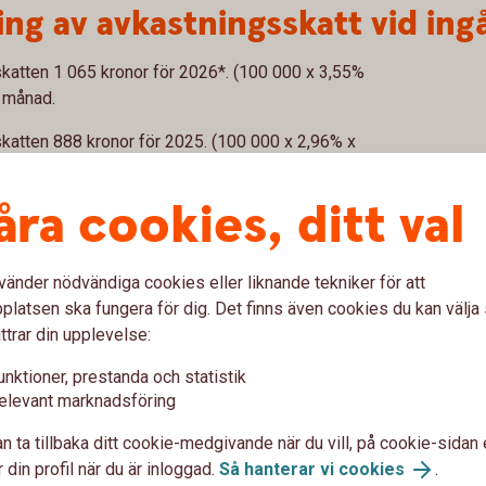
ng av avkastningsskatt vid ing
skatten 1 065 kronor för 2026*. (100 000 x 3,55%
r månad.
skatten 888 kronor för 2025. (100 000 x 2,96% x
månad.
åra cookies, ditt val
randet skattefritt upp till en grundnivå på 300 000 kr.
matiskt i inkomstdeklarationen. Avdraget gäller per
det i Kapitalförsäkring, PEPP-produkt och
vänder nödvändiga cookies eller liknande tekniker för att
000 kr.
latsen ska fungera för dig. Det finns även cookies du kan välj
ttrar din upplevelse:
aget och skatten på sidan om schablonbeskattat
unktioner, prestanda och statistik
elevant marknadsföring
n ta tillbaka ditt cookie-medgivande när du vill, på cookie-sidan 
 din profil när du är inloggad.
Så hanterar vi cookies
.