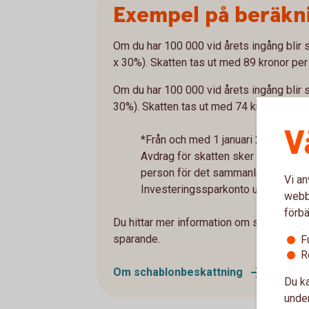
Exempel på beräkni
Om du har 100 000 vid årets ingång blir 
x 30%). Skatten tas ut med 89 kronor pe
Om du har 100 000 vid årets ingång blir 
30%). Skatten tas ut med 74 kronor per 
V
*Från och med 1 januari 2026 är spa
Avdrag för skatten sker sedan auto
person för det sammanlagda sparan
Vi an
Investeringssparkonto upp till 300 
webbp
förbä
Du hittar mer information om skatteavdr
sparande.
F
R
Om schablonbeskattning
Du ka
under