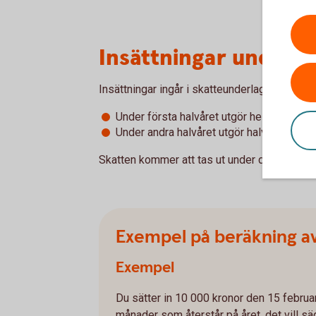
Insättningar under å
Insättningar ingår i skatteunderlaget.
Under första halvåret utgör hela insättnin
Under andra halvåret utgör halva insättni
Skatten kommer att tas ut under de resteran
Exempel på beräkning av
Exempel
Du sätter in 10 000 kronor den 15 februar
månader som återstår på året, det vill s