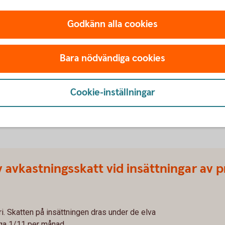
Godkänn alla cookies
ret
Bara nödvändiga cookies
gen grund för skatt.
Cookie-inställningar
ngen grund för skatt.
de månaderna av året.
 avkastningsskatt vid insättningar av 
i. Skatten på insättningen dras under de elva
äga 1/11 per månad.