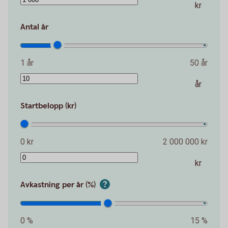
kr
Antal år
1 år
50 år
år
Startbelopp (kr)
0 kr
2 000 000 kr
kr
Avkastning per år (%)
0 %
15 %