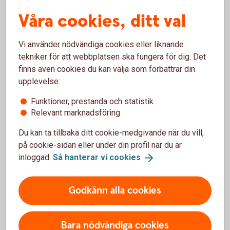
Våra cookies, ditt val
Genom att spara i fonder ger du barnets pengar
möjlighet att växa.
Vi använder nödvändiga cookies eller liknande
Spara till
barn
tekniker för att webbplatsen ska fungera för dig. Det
finns även cookies du kan välja som förbättrar din
upplevelse:
Funktioner, prestanda och statistik
Relevant marknadsföring
Spara till pensionen
Du kan ta tillbaka ditt cookie-medgivande när du vill,
Få tips på hur du kan påverka din pension. Kom igång
på cookie-sidan eller under din profil när du är
och spara till pensionen redan idag.
inloggad.
Så hanterar vi
cookies
.
Spara till
pension
Godkänn alla cookies
Bara nödvändiga cookies