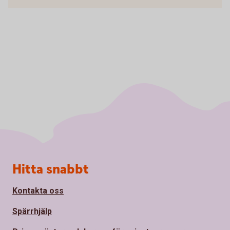
Sidfot
Hitta snabbt
Kontakta oss
Spärrhjälp