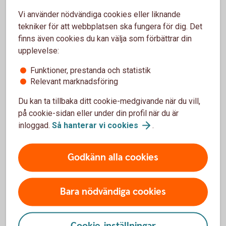
länge ni varit det och om ni har gemensamma barn eller inte.
Vi använder nödvändiga cookies eller liknande
Det enda sättet för er att ärva varandra är att skriva ett
tekniker för att webbplatsen ska fungera för dig. Det
testamente. Om ni är sambos kan det vara en god idé att gå
finns även cookies du kan välja som förbättrar din
igenom hela er livssituation med en erfaren jurist. På så
upplevelse:
sätt kan ni säkerställa att det blir som ni vill, om ni skulle
Funktioner, prestanda och statistik
separera eller om någon av er skulle gå bort.
Relevant marknadsföring
Du kan ta tillbaka ditt cookie-medgivande när du vill,
på cookie-sidan eller under din profil när du är
inloggad.
Så hanterar vi
cookies
.
Andra läser också
Godkänn alla cookies
Bodelning och bodelningsavtal – så
Bara nödvändiga cookies
funkar det
Hur funkar det med bodelning och bodelningsavtal?