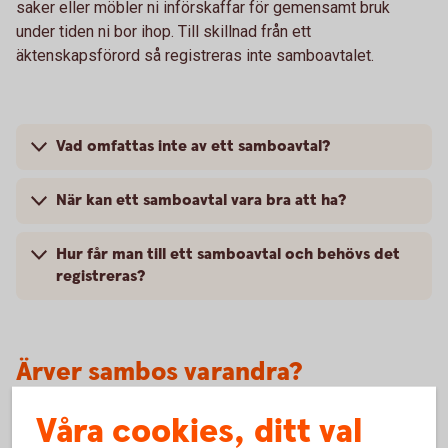
saker eller möbler ni införskaffar för gemensamt bruk
under tiden ni bor ihop. Till skillnad från ett
äktenskapsförord så registreras inte samboavtalet.
Vad omfattas inte av ett samboavtal?
När kan ett samboavtal vara bra att ha?
Hur får man till ett samboavtal och behövs det
registreras?
Ärver sambos varandra?
Våra cookies, ditt val
Som sambos ärver ni inte varandra. Det gäller oavsett hur