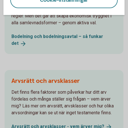
Cookie-inställningar
Som gift har du rätt till hälften av era gemensamma
tillgångar vid en bodelning. För sambos gäller andra
regler. Men det går att skapa ekonomisk trygghet i
alla samlevnadsformer – genom aktiva val.
Bodelning och bodelningsavtal – så funkar
det
Arvsrätt och arvsklasser
Det finns flera faktorer som påverkar hur ditt arv
fördelas och många ställer sig frågan – vem ärver
mig? Läs mer om arvsrätt, arvsklasser och hur olika
arvsordningar kan se ut när inget testamente finns.
Arvsrätt och arvsklasser - vem ärver
mig?