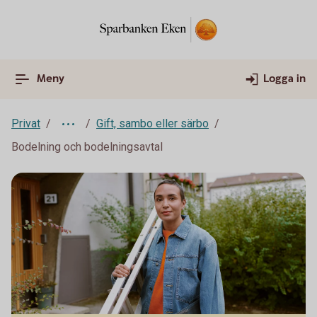
Meny
Logga in
Privat
Gift, sambo eller särbo
Bodelning och bodelningsavtal