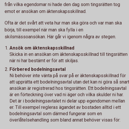
från vilka egendomar ni hade den dag som tingsrätten tog
emot er ansökan om äktenskapsskillnad.
Ofta är det svårt att veta hur man ska göra och var man ska
börja, till exempel när man ska fylla i en
skilsmässoansökan. Här går vi igenom några av stegen.
Ansök om äktenskapsskillnad
Skicka in en ansökan om äktenskapsskillnad till tingsrätten
när ni har bestämt er för att skiljas.
Förbered bodelningsavtal
Ni behöver inte vänta på svar på er äktenskapsskillnad för
att upprätta ett bodelningsavtal utan det kan ni göra så snar
ansökan är registrerad hos tingsrätten. Ett bodelningsavtal
är en förteckning över vad ni äger och vilka skulder ni har.
Det är i bodelningsavtalet ni delar upp egendomen mellan
er. Till exempel regleras ägandet av bostaden alltid i ett
bodelningsavtal som därmed fungerar som en
överlåtelsehandling som bland annat behöver visas för: