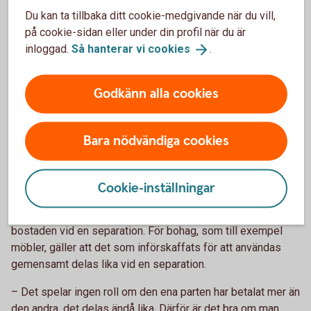
Skriv under bodelningsavtalet.
Du kan ta tillbaka ditt cookie-medgivande när du vill,
på cookie-sidan eller under din profil när du är
Bodelning separation - om ni är sambos
inloggad.
Så hanterar vi
cookies
.
Om bodelningen gäller ett samboförhållande är det den dag
Godkänn alla cookies
som samboförhållandet upphörde.
Som sambo har man enbart rätt till hälften av det
sammanlagda nettovärdet av bostad och bohag som
Bara nödvändiga cookies
införskaffats för gemensamt bruk, alltså inte till det som
var och en fått eller köpt för eget bruk, säger Madelén.
Cookie-inställningar
Det betyder att om den ena parten har flyttat in hos den
andra för att bli sambo, så har man inte rätt till del i
bostaden vid en separation. För bohag, som till exempel
möbler, gäller att det som införskaffats för att användas
gemensamt delas lika vid en separation.
– Det spelar ingen roll om den ena parten har betalat mer än
den andra, det delas ändå lika. Därför är det bra om man