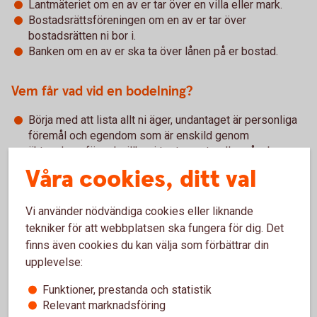
Lantmäteriet om en av er tar över en villa eller mark.
Bostadsrättsföreningen om en av er tar över
bostadsrätten ni bor i.
Banken om en av er ska ta över lånen på er bostad.
Vem får vad vid en bodelning?
Börja med att lista allt ni äger, undantaget är personliga
föremål och egendom som är enskild genom
äktenskapsförord, villkor i testamente eller gåvobrev.
Dra dina skulder från värdet av det du äger.
Våra cookies, ditt val
Lägg ihop era värden och delar beloppet lika. Det är
endast överskottet ni delar på, inte eventuella skulder
Vi använder nödvändiga cookies eller liknande
och lån.
tekniker för att webbplatsen ska fungera för dig. Det
Bestäm vem som ska få vad. Du har i första hand rätt att
få dina egna saker och kan ge mellanskillnaden i pengar
finns även cookies du kan välja som förbättrar din
till den andre. Om du ska överta en bostad måste du
upplevelse:
ofta även överta de bolån som finns. Det är viktigt att
Funktioner, prestanda och statistik
banken godkänt att du tar över lånen innan
Relevant marknadsföring
bodelningsavtalet skrivs på.