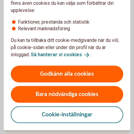
finns även cookies du kan välja som förbättrar din
Paus i pågående
upplevelse:
pensionsutbetalning
Funktioner, prestanda och statistik
Relevant marknadsföring
Du kan enkelt pausa din pensionsutbetalning och
även förkorta, förlänga eller ta bort en pågående
Du kan ta tillbaka ditt cookie-medgivande när du vill,
paus.
på cookie-sidan eller under din profil när du är
inloggad.
Så hanterar vi
cookies
.
Pausa din
pensionsutbetalning
Godkänn alla cookies
Bara nödvändiga cookies
Återbetalningsskydd
Cookie-inställningar
Behöver du
återbetalningsskydd?
Blankett återbetalningsskydd (pdf)