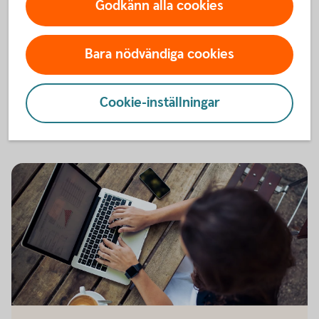
Godkänn alla cookies
Intresset bland kvinnor för privatekonomi är
rekordstort, och sju av tio kvinnor vill lära sig mer. Är
du en av dem? Då är du varmt välkommen till någon
Bara nödvändiga cookies
av våra föreläsningar.
Gå på föreläsning och få tips
Cookie-inställningar
486125780