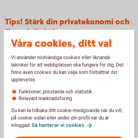
Tips! Stärk din privatekonomi och
finansiella hälsa
Våra cookies, ditt val
Hur mår din ekonomi?
Vi använder nödvändiga cookies eller liknande
God finansiell hälsa handlar om kunskap och förmåga att
tekniker för att webbplatsen ska fungera för dig. Det
hantera sin privatekonomi. När du har koll på din ekonomi
finns även cookies du kan välja som förbättrar din
och vet hur du kan påverka den, kan du också ta kontroll och
upplevelse:
öka din ekonomiska trygghet och frihet.
Funktioner, prestanda och statistik
Relevant marknadsföring
Öka din finansiella
hälsa
Du kan ta tillbaka ditt cookie-medgivande när du vill,
på cookie-sidan eller under din profil när du är
5 tips när du flyttar ihop
inloggad.
Så hanterar vi
cookies
.
Har relationen tagit ett nytt kliv och ni har bestämt er för att