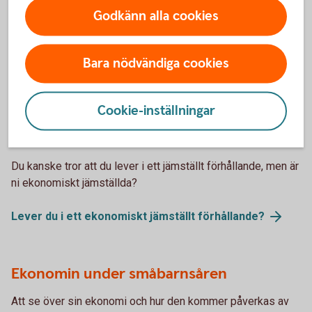
flytta ihop? Eller kanske är ni två vänner som slår era påsar
Godkänn alla cookies
ihop? Oavsett anledning finns det några saker som är bra
att tänka igenom innan flyttlasset går.
Bara nödvändiga cookies
Flytta i hop - tänk på det
här
Cookie-inställningar
Vägen till en jämställd ekonomi
Du kanske tror att du lever i ett jämställt förhållande, men är
ni ekonomiskt jämställda?
Lever du i ett ekonomiskt jämställt
förhållande?
Ekonomin under småbarnsåren
Att se över sin ekonomi och hur den kommer påverkas av