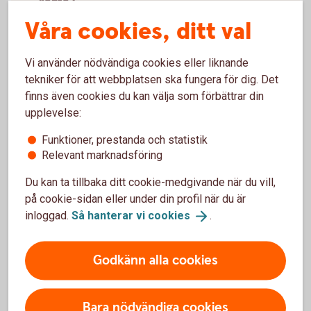
konto?
Våra cookies, ditt val
Kan jag öppna kontot själv?
Vi använder nödvändiga cookies eller liknande
Kan jag ha stående överföringar till och från
tekniker för att webbplatsen ska fungera för dig. Det
kontot?
finns även cookies du kan välja som förbättrar din
upplevelse:
Går det att ha ett gemensamt konto?
Funktioner, prestanda och statistik
Relevant marknadsföring
Du kan ta tillbaka ditt cookie-medgivande när du vill,
på cookie-sidan eller under din profil när du är
inloggad.
Så hanterar vi
cookies
.
Sparkonton
Godkänn alla cookies
Ekenkonto
Bara nödvändiga cookies