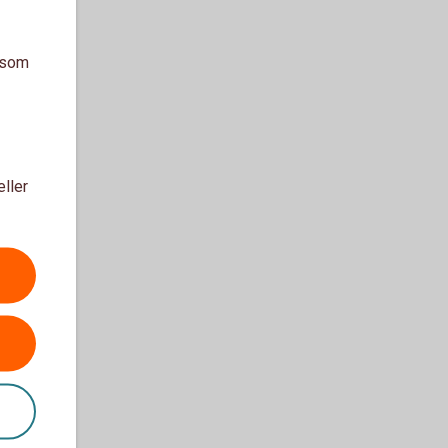
a som
eller