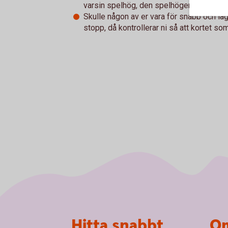
varsin spelhög, den spelhögen ni slog på
Skulle någon av er vara för snabb och läg
stopp, då kontrollerar ni så att kortet so
Sidfot
Hitta snabbt
Om