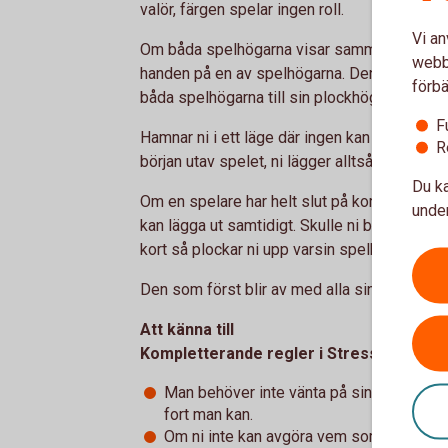
valör, färgen spelar ingen roll.
Vi an
Om båda spelhögarna visar samma valör gäll
webbp
handen på en av spelhögarna. Den som är l
förbä
båda spelhögarna till sin plockhög, tänk då 
F
Hamnar ni i ett läge där ingen kan lägga någ
R
början utav spelet, ni lägger alltså ut nya k
Du ka
Om en spelare har helt slut på kort i plockh
under
kan lägga ut samtidigt. Skulle ni båda ha slu
kort så plockar ni upp varsin spelhög.
Den som först blir av med alla sina kort, bå
Att känna till
Kompletterande regler i Stress
Man behöver inte vänta på sin tur för att 
fort man kan.
Om ni inte kan avgöra vem som var snabb