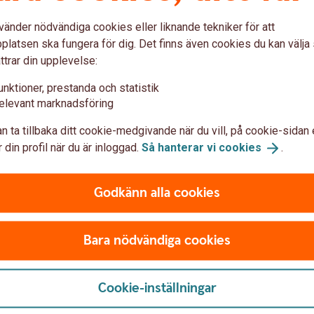
vänder nödvändiga cookies eller liknande tekniker för att
er det att snabbt ropa ”stress” och slå med
latsen ska fungera för dig. Det finns även cookies du kan välj
ångsammast med detta tvingas då plocka upp
ttrar din upplevelse:
på att blanda korten som tas upp.
unktioner, prestanda och statistik
ot kort på spelhögen gör ni precis som i
elevant marknadsföring
ort från plockhögen på spelhögen.
n ta tillbaka ditt cookie-medgivande när du vill, på cookie-sidan 
ögen får motspelaren lämna över ett kort så ni
 din profil när du är inloggad.
Så hanterar vi
cookies
.
t på era plockhögar och inte kan lägga något
Godkänn alla cookies
de plockhögen och spelraden har vunnit.
Bara nödvändiga cookies
lägga kort, utan här lägger man sina kort så
Cookie-inställningar
ast med att ropa ”stress” plockar ni upp