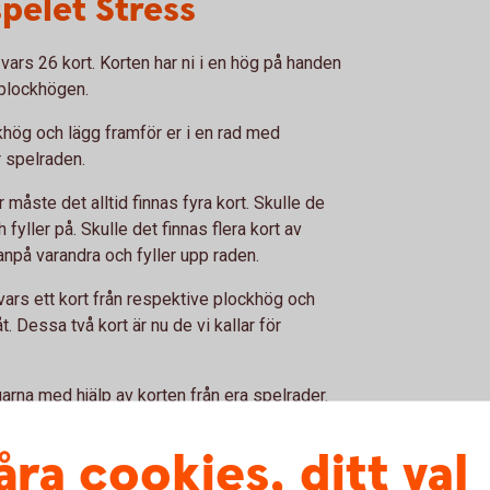
pelet Stress
 vars 26 kort. Korten har ni i en hög på handen
 plockhögen.
khög och lägg framför er i en rad med
r spelraden.
 måste det alltid finnas fyra kort. Skulle de
h fyller på. Skulle det finnas flera kort av
npå varandra och fyller upp raden.
 vars ett kort från respektive plockhög och
 Dessa två kort är nu de vi kallar för
arna med hjälp av korten från era spelrader.
 på spelhögarna. Ni kan då lägga en fyra
en knekt eller en kung på den andra
åra cookies, ditt val
 spelhögarna, både i stigande och fallande