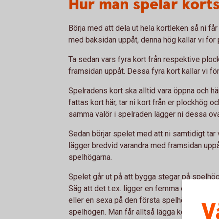
Hur man spelar korts
Börja med att dela ut hela kortleken så ni får
med baksidan uppåt, denna hög kallar vi för
Ta sedan vars fyra kort från respektive ploc
framsidan uppåt. Dessa fyra kort kallar vi fö
Spelradens kort ska alltid vara öppna och här
fattas kort här, tar ni kort från er plockhög oc
samma valör i spelraden lägger ni dessa ova
Sedan börjar spelet med att ni samtidigt tar
lägger bredvid varandra med framsidan uppåt.
spelhögarna.
Spelet går ut på att bygga stegar på spelhög
Säg att det t.ex. ligger en femma och en dam
eller en sexa på den första spelhögen samt 
V
spelhögen. Man får alltså lägga kort på båda