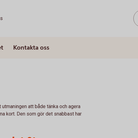
ss
et
Kontakta oss
let utmaningen att både tänka och agera
sina kort. Den som gör det snabbast har