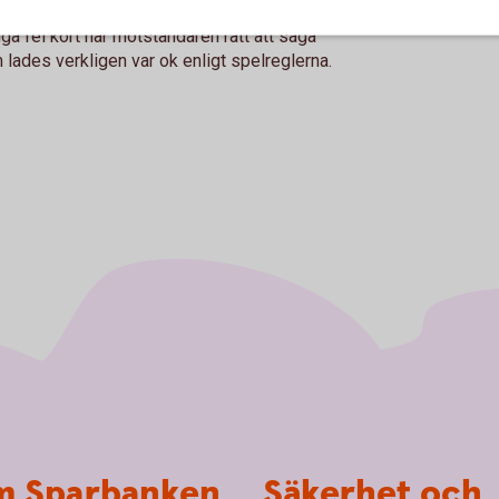
.
ga fel kort har motståndaren rätt att säga
m lades verkligen var ok enligt spelreglerna.
 Sparbanken
Säkerhet och