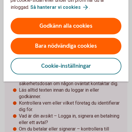
Särskilt om det försvunnit pengar. Spara och
inloggad.
Så hanterar vi
cookies
.
dokumentera så mycket information som möjligt
för att kunna överlämna till brottsutredande
Godkänn alla cookies
myndigheter i jakten på förövarna.
Bara nödvändiga cookies
Tips för Mobilt BankID och
säkerhetsdosan
Cookie-inställningar
Använd aldrig e-legitimation (Mobilt BankID) eller
säkerhetsdosan om någon oväntat kontaktar dig.
Läs alltid texten innan du loggar in eller
godkänner.
Kontrollera vem eller vilket företag du identifierar
dig för.
Vad är din avsikt – Logga in, signera en betalning
eller ett avtal?
Om du betalar eller signerar – kontrollera till