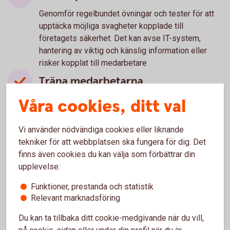
Genomför regelbundet övningar och tester för att
upptäcka möjliga svagheter kopplade till
företagets säkerhet. Det kan avse IT-system,
hantering av viktig och känslig information eller
risker kopplat till medarbetare
Träna medarbetarna
Utbilda dina medarbetare regelbundet i era
Våra cookies, ditt val
kontrollprocesser. Både för att alla ska veta hur de
ska agera i vissa situationer, och risker de bör vara
Vi använder nödvändiga cookies eller liknande
extra uppmärksamma på. Särskilt om de innehar
tekniker för att webbplatsen ska fungera för dig. Det
känsliga positioner med större befogenhet. Till
finns även cookies du kan välja som förbättrar din
exempel Ekonomi- eller IT-personal.
upplevelse:
Om det ändå händer - spara
Funktioner, prestanda och statistik
underlag
Relevant marknadsföring
Om företaget trots allt blir utsatt, kontakta
Du kan ta tillbaka ditt cookie-medgivande när du vill,
omgående banken och informera vad som hänt.
på cookie-sidan eller under din profil när du är