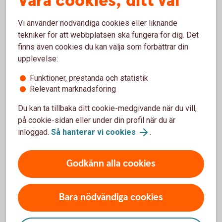
Våra cookies, ditt val
skydda
dig
mot
bedragarna.
Vi använder nödvändiga cookies eller liknande
tekniker för att webbplatsen ska fungera för dig. Det
finns även cookies du kan välja som förbättrar din
3 vanliga varningstecken på
upplevelse:
bedrägerier
Funktioner, prestanda och statistik
Relevant marknadsföring
Du kan ta tillbaka ditt cookie-medgivande när du vill,
Oväntad kontakt
på cookie-sidan eller under din profil när du är
Oväntade kontakter som ser ut att komma från
inloggad.
Så hanterar vi cookies
.
välkända företag, myndigheter eller någon du
känner är ett vanligt försök att lura dig. Bedragare
Godkänn alla cookies
använder falska avsändare för att skapa
trovärdighet och övertyga dig.
Bara nödvändiga cookies
Tips!
Agera aldrig snabbt, ta dig tid, tänk efter och
kontrollera avsändaren.