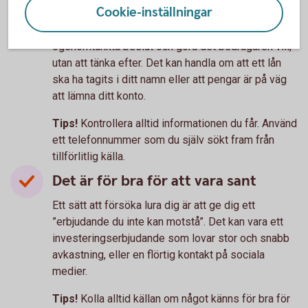
Det är bråttom
Cookie-inställningar
Stress och rädsla är ett sätt att få dig att fatta
ogenomtänkta beslut och göra det bedragaren vill,
utan att tänka efter. Det kan handla om att ett lån
ska ha tagits i ditt namn eller att pengar är på väg
att lämna ditt konto.
Tips!
Kontrollera alltid informationen du får. Använd
ett telefonnummer som du själv sökt fram från
tillförlitlig källa.
Det är för bra för att vara sant
Ett sätt att försöka lura dig är att ge dig ett
”erbjudande du inte kan motstå”. Det kan vara ett
investeringserbjudande som lovar stor och snabb
avkastning, eller en flörtig kontakt på sociala
medier.
Tips!
Kolla alltid källan om något känns för bra för