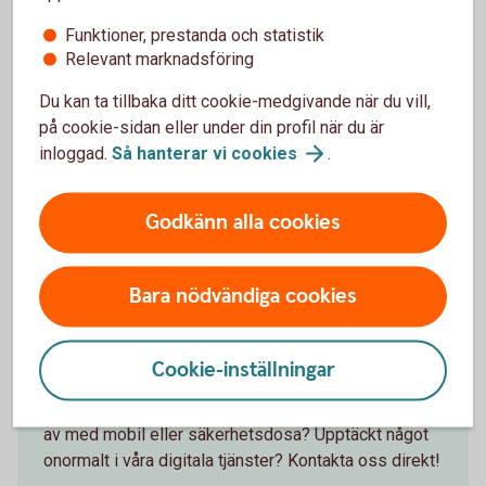
Funktioner, prestanda och statistik
Har du blivit utsatt?
Relevant marknadsföring
Du kan ta tillbaka ditt cookie-medgivande när du vill,
på cookie-sidan eller under din profil när du är
inloggad.
Så hanterar vi
cookies
.
Godkänn alla cookies
Bara nödvändiga cookies
Senior having a serious conversation on the phone
Ring och anmäl bedrägeri
Cookie-inställningar
Misstänker du att du blivit utsatt för bedrägeri? Blivit
av med mobil eller säkerhetsdosa? Upptäckt något
onormalt i våra digitala tjänster? Kontakta oss direkt!