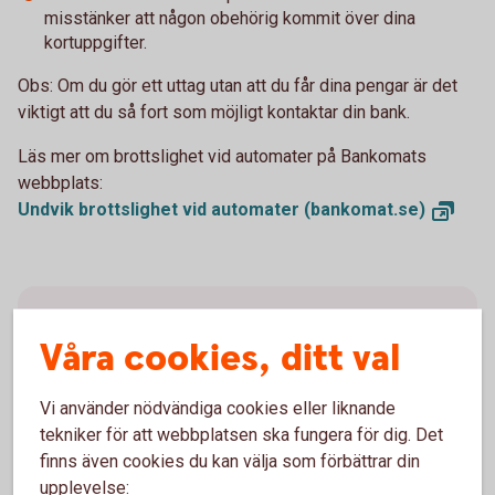
misstänker att någon obehörig kommit över dina
kortuppgifter.
Obs: Om du gör ett uttag utan att du får dina pengar är det
viktigt att du så fort som möjligt kontaktar din bank.
Läs mer om brottslighet vid automater på Bankomats
webbplats:
Undvik brottslighet vid automater
(bankomat.se)
Lämna aldrig ut dina
koder,
Våra cookies, ditt val
lösenord
eller
kortuppgifter.
Vi använder nödvändiga cookies eller liknande
tekniker för att webbplatsen ska fungera för dig. Det
finns även cookies du kan välja som förbättrar din
upplevelse: