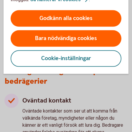
Godkänn alla cookies
Lär dig mer om hur du kan
skydda
dig
mot
bedragarna.
Bara nödvändiga cookies
Cookie-inställningar
3 vanliga varningstecken på
bedrägerier
Oväntad kontakt
Oväntade kontakter som ser ut att komma från
välkända företag, myndigheter eller någon du
känner är ett vanligt försök att lura dig. Bedragare