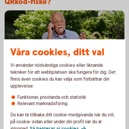
QRkod-fiske?
Våra cookies, ditt val
Vi använder nödvändiga cookies eller liknande
tekniker för att webbplatsen ska fungera för dig. Det
Senior having a serious conversation on the phone
Ring och anmäl bedrägeri
finns även cookies du kan välja som förbättrar din
upplevelse:
Misstänker du att du blivit utsatt för bedrägeri? Blivit
Funktioner, prestanda och statistik
av med mobil eller säkerhetsdosa? Upptäckt något
Relevant marknadsföring
onormalt i våra digitala tjänster? Kontakta oss direkt!
Du kan ta tillbaka ditt cookie-medgivande när du vill,
Anmäl bedrägeri – telefonnummer och
info
på cookie-sidan eller under din profil när du är
inloggad.
Så hanterar vi
cookies
.