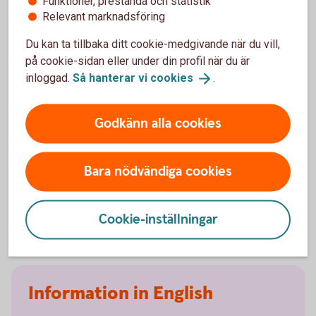
Funktioner, prestanda och statistik
Relevant marknadsföring
Kan du tipsa anonymt?
Du kan ta tillbaka ditt cookie-medgivande när du vill,
Ja, men då kan vi inte svara tillbaka och hålla dig
på cookie-sidan eller under din profil när du är
uppdaterad om status.
inloggad.
Så hanterar vi
cookies
.
PGP-nyckel
Godkänn alla cookies
PGP-nyckel
Bara nödvändiga cookies
Key ID:
98123425
Fingerprint:
6D10 38EF FFF3 F5F2 22D0 A77E F639 0609
9812 3425
Cookie-inställningar
Information in English