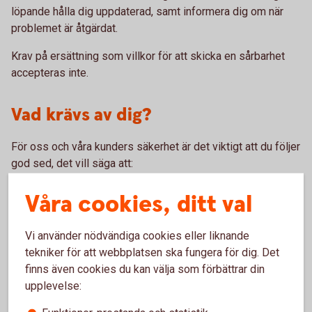
löpande hålla dig uppdaterad, samt informera dig om när
problemet är åtgärdat.
Krav på ersättning som villkor för att skicka en sårbarhet
accepteras inte.
Vad krävs av dig?
För oss och våra kunders säkerhet är det viktigt att du följer
god sed, det vill säga att:
Du inte utnyttjar sårbarheten för att nå, eller försöka nå
Våra cookies, ditt val
information som inte tillhör dig.
Du inte utnyttjar sårbarheten för att ta bort eller
Vi använder nödvändiga cookies eller liknande
modifiera information.
Du inte påverkar tillgängligheten på våra tjänster genom
tekniker för att webbplatsen ska fungera för dig. Det
till exempel överbelastningsattacker.
finns även cookies du kan välja som förbättrar din
Du ger oss en möjlighet att åtgärda den inrapporterade
upplevelse:
sårbarheten innan du offentliggör denna.