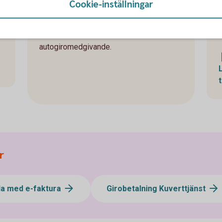
Cookie-inställningar
Anslut dig till Autogiro genom att
kontakta betalningsmottagaren och
meddela att du vill teckna
autogiromedgivande.
r
la med e-faktura
Girobetalning Kuverttjänst