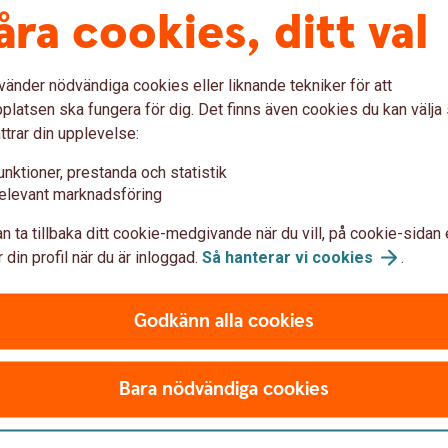
åra cookies, ditt val
vänder nödvändiga cookies eller liknande tekniker för att
latsen ska fungera för dig. Det finns även cookies du kan välj
a autogiro någonstans?
ttrar din upplevelse:
unktioner, prestanda och statistik
l ha kvar alla mina autogirobetalningar?
elevant marknadsföring
mensamt konto?
n ta tillbaka ditt cookie-medgivande när du vill, på cookie-sidan 
 din profil när du är inloggad.
Så hanterar vi
cookies
.
Godkänn alla cookies
Bara nödvändiga cookies
Betalningsmottagaren