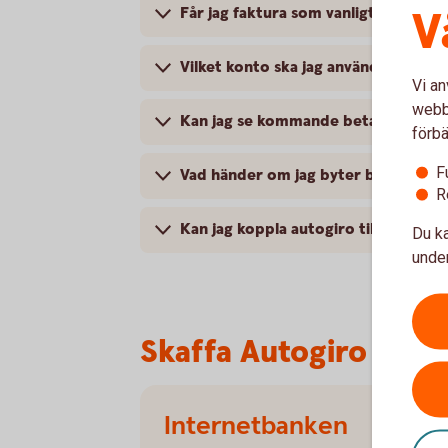
V
Får jag faktura som vanligt?
Vilket konto ska jag använda?
Vi an
webbp
Kan jag se kommande betalningar vi
förbä
F
Vad händer om jag byter bank men vil
R
Kan jag koppla autogiro till ett ge
Du ka
under
Skaffa Autogiro
Internetbanken