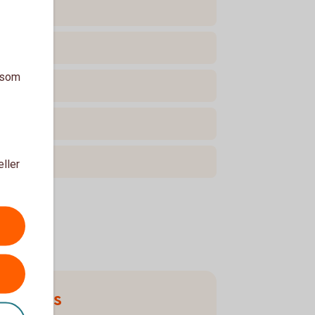
a som
eller
Ring oss