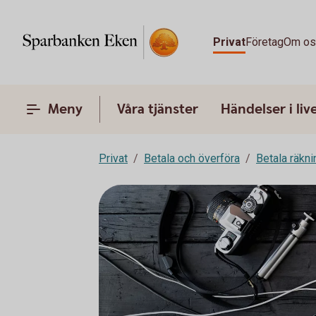
Privat
Företag
Om o
Meny
Våra tjänster
Händelser i liv
Privat
Betala och överföra
Betala räkni