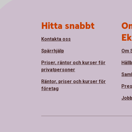
Sidfot
Hitta snabbt
Om
Ek
Kontakta oss
Spärrhjälp
Om S
Priser, räntor och kurser för
Håll
privatpersoner
Sam
Räntor, priser och kurser för
Pre
företag
Jobb