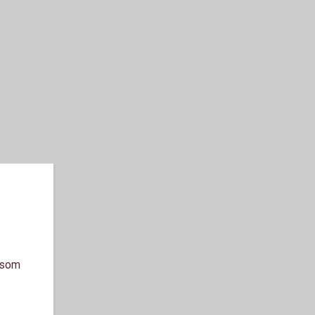
a som