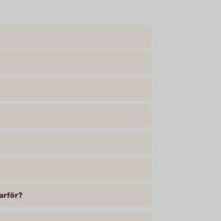
Varför?