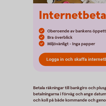
Internetbeta
Oberoende av bankens öppett
Bra överblick
Miljövänligt - Inga papper
Logga in och skaffa
internet
Betala räkningar till bankgiro och plus
betalningarna i förväg och ange datum 
och koll på både kommande och geno