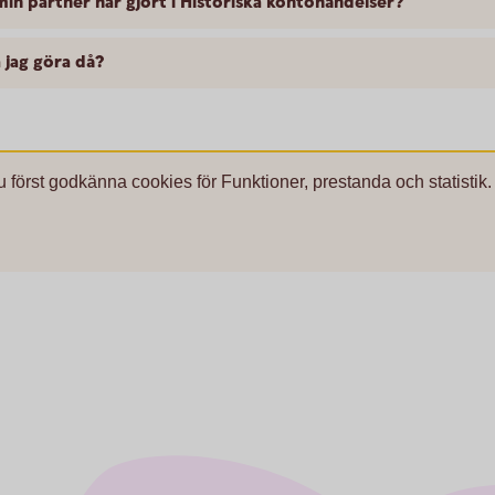
min partner har gjort i Historiska kontohändelser?
 jag göra då?
u först godkänna cookies för Funktioner, prestanda och statistik.