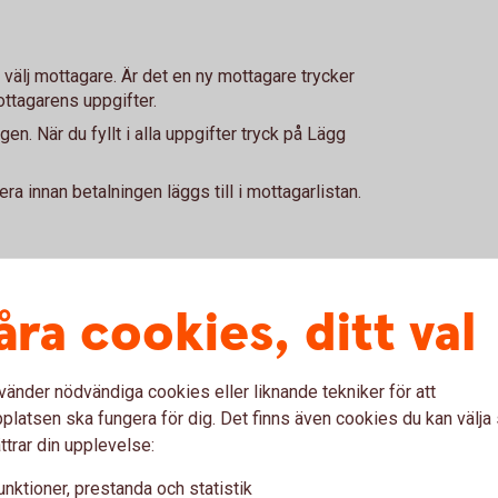
h välj mottagare. Är det en ny mottagare trycker
mottagarens uppgifter.
ngen. När du fyllt i alla uppgifter tryck på Lägg
era innan betalningen läggs till i mottagarlistan.
rnetbanken
åra cookies, ditt val
vänder nödvändiga cookies eller liknande tekniker för att
latsen ska fungera för dig. Det finns även cookies du kan välj
.
ttrar din upplevelse:
alas till.
unktioner, prestanda och statistik