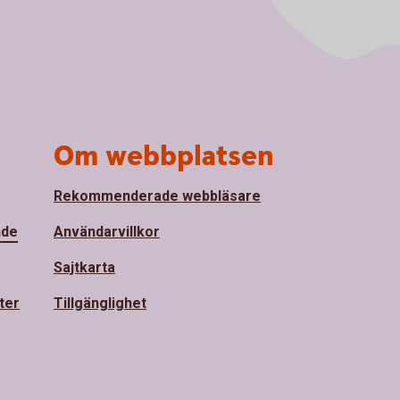
Om webbplatsen
Rekommenderade webbläsare
nde
Användarvillkor
Sajtkarta
ter
Tillgänglighet