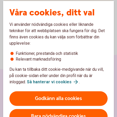
Våra cookies, ditt val
Vi använder nödvändiga cookies eller liknande
tekniker för att webbplatsen ska fungera för dig. Det
finns även cookies du kan välja som förbättrar din
upplevelse:
Funktioner, prestanda och statistik
Relevant marknadsföring
Du kan ta tillbaka ditt cookie-medgivande när du vill,
på cookie-sidan eller under din profil när du är
inloggad.
Så hanterar vi
cookies
.
Sidfot
Hitta snabbt
Godkänn alla cookies
Kontakta oss
Spärrhjälp
Bara nödvändiga cookies