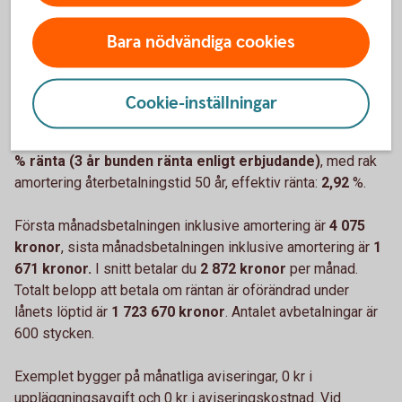
Bara nödvändiga cookies
Räkneexempel
Cookie-inställningar
Ett lånebelopp på 1 000 000 kronor, till för närvarande
2,89
% ränta (3 år bunden ränta enligt erbjudande)
, med rak
amortering återbetalningstid 50 år, effektiv ränta:
2,92
%.
Första månadsbetalningen inklusive amortering är
4 075
kronor
, sista månadsbetalningen inklusive amortering är
1
671 kronor.
I snitt betalar du
2 872 kronor
per månad.
Totalt belopp att betala om räntan är oförändrad under
lånets löptid är
1 723 670 kronor
. Antalet avbetalningar är
600 stycken.
Exemplet bygger på månatliga aviseringar, 0 kr i
uppläggningsavgift och 0 kr i aviseringskostnad. Vid