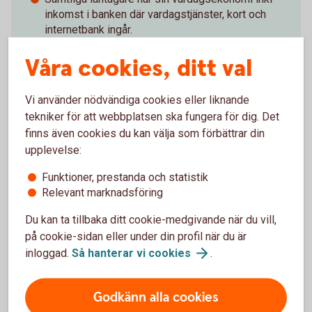
inkomst i banken där vardagstjänster, kort och
internetbank ingår.
Samtliga låntagare erbjuds en
Våra cookies, ditt val
försäkringsöversyn i samband med låneupplägg.
Bolån kan tecknas efter sedvanlig kreditprövning
med ett maximalt belopp motsvarande 90 % av
Vi använder nödvändiga cookies eller liknande
bostadens marknadsvärde.
tekniker för att webbplatsen ska fungera för dig. Det
Räntan är fast under 3 år.
finns även cookies du kan välja som förbättrar din
Vi bjuder på ränteskillnadsersättningen om säljer
upplevelse:
din bostad under lånets bindningstid.
Krediten kan inte övertas av annan låntagare.
Funktioner, prestanda och statistik
Relevant marknadsföring
Du kan ta tillbaka ditt cookie-medgivande när du vill,
på cookie-sidan eller under din profil när du är
För att se detta innehåll behöver du först
inloggad.
Så hanterar vi
cookies
.
godkänna cookies för Funktioner, prestanda
och statistik.
Godkänn alla cookies
Inställningar för cookies