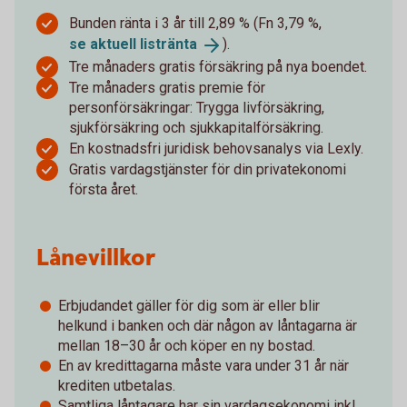
Bunden ränta i 3 år till 2,89 % (Fn 3,79 %,
se aktuell
listränta
).
Tre månaders gratis försäkring på nya boendet.
Tre månaders gratis premie för
personförsäkringar: Trygga livförsäkring,
sjukförsäkring och sjukkapitalförsäkring.
En kostnadsfri juridisk behovsanalys via Lexly.
Gratis vardagstjänster för din privatekonomi
första året.
Lånevillkor
Erbjudandet gäller för dig som är eller blir
helkund i banken och där någon av låntagarna är
mellan 18–30 år och köper en ny bostad.
En av kredittagarna måste vara under 31 år när
krediten utbetalas.
Samtliga låntagare har sin vardagsekonomi inkl