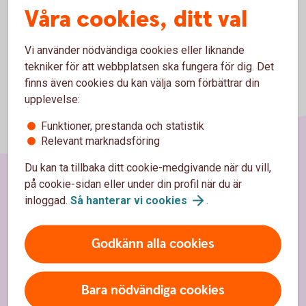
Våra cookies, ditt val
Vi använder nödvändiga cookies eller liknande
tekniker för att webbplatsen ska fungera för dig. Det
finns även cookies du kan välja som förbättrar din
upplevelse:
Funktioner, prestanda och statistik
Relevant marknadsföring
Du kan ta tillbaka ditt cookie-medgivande när du vill,
på cookie-sidan eller under din profil när du är
Sidfot
inloggad.
Så hanterar vi
cookies
.
Hitta snabbt
Kontakta oss
Godkänn alla cookies
Spärrhjälp
Bara nödvändiga cookies
Priser, räntor och kurser för privatpersoner