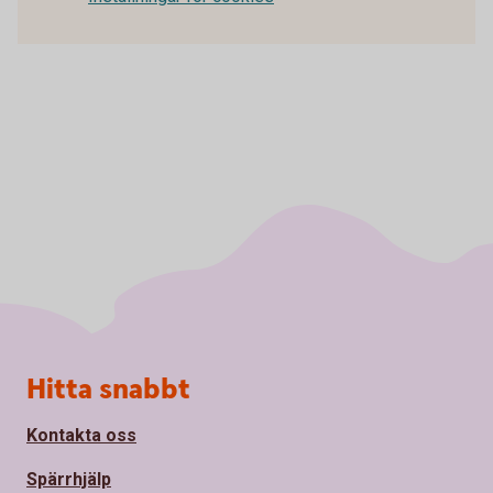
Sidfot
Hitta snabbt
Kontakta oss
Spärrhjälp