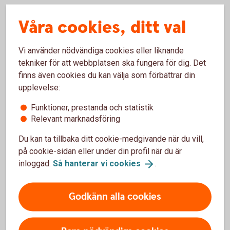
Ränteavdraget dras automatiskt
Våra cookies, ditt val
Ränteavdrag sker automatiskt i samband med att du
Vi använder nödvändiga cookies eller liknande
deklarerar och betalas ut en gång om året. Du behöver
tekniker för att webbplatsen ska fungera för dig. Det
alltså inte ansöka om ränteavdrag för att få pengar tillbaka.
finns även cookies du kan välja som förbättrar din
Har du litet utrymme i din månadsbudget kan det kännas
upplevelse:
tufft att behöva vänta på en eventuell skatteåterbäring. Du
Funktioner, prestanda och statistik
kan då ansöka om skattejämkning, för att få mer pengar
Relevant marknadsföring
tillgängliga direkt.
Du kan ta tillbaka ditt cookie-medgivande när du vill,
på cookie-sidan eller under din profil när du är
Jämkning – kan sänka din
inloggad.
Så hanterar vi
cookies
.
månadskostnad
Godkänn alla cookies
Om du förväntas få en större summa skatteåterbäring kan
du välja att skattejämka. Jämkning, eller skattejämkning