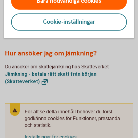
Bara nödvändiga cookies
innebär att din arbetsgivare drar mindre skatt på din lön
varje månad. Att jämka kan vara ett bra alternativ om du har
höga ränteutgifter och vill sänka din månadskostnad.
Cookie-inställningar
Du betalar totalt sett inte mindre skatt om du jämkar. Men
du kan justera hur mycket skatt du betalar månadsvis.
Hur ansöker jag om jämkning?
Du ansöker om skattejämkning hos Skatteverket.
Jämkning - betala rätt skatt från början
(Skatteverket)
För att se detta innehåll behöver du först
godkänna cookies för Funktioner, prestanda
och statistik.
Inställningar för cookies