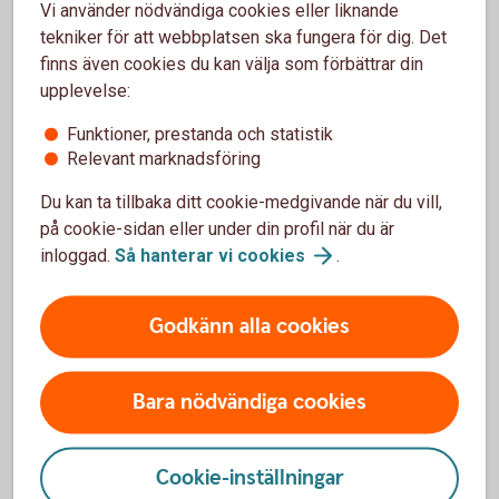
Säkerhet och BankID
Vi använder nödvändiga cookies eller liknande
tekniker för att webbplatsen ska fungera för dig. Det
Använd aldrig BankID om någon oväntat
finns även cookies du kan välja som förbättrar din
kontaktar dig
upplevelse:
Läs alltid texten innan du loggar in eller
Funktioner, prestanda och statistik
godkänner
Relevant marknadsföring
Kontrollera vem eller vilket företag du
identifierar dig för
Du kan ta tillbaka ditt cookie-medgivande när du vill,
Vad är din avsikt – Logga in, signera en
på cookie-sidan eller under din profil när du är
betalning eller ett avtal?
inloggad.
Så hanterar vi
cookies
.
När du betalar eller signerar – kontrollera till
vilken mottagare
Godkänn alla cookies
Bara nödvändiga cookies
Mobilt BankID – vanliga frågor och
svar
Cookie-inställningar