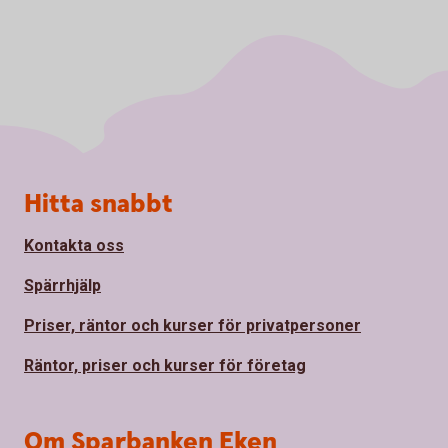
Sidfot
Hitta snabbt
Kontakta oss
Spärrhjälp
Priser, räntor och kurser för privatpersoner
Räntor, priser och kurser för företag
Om Sparbanken Eken