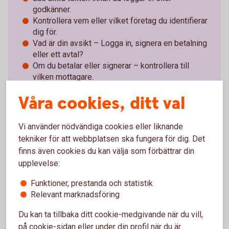
godkänner.
Kontrollera vem eller vilket företag du identifierar
dig för.
Vad är din avsikt – Logga in, signera en betalning
eller ett avtal?
Om du betalar eller signerar – kontrollera till
vilken mottagare.
Våra cookies, ditt val
Har någon kontaktat dig
Vi använder nödvändiga cookies eller liknande
oväntat?
Använd
inte
Mobilt
tekniker för att webbplatsen ska fungera för dig. Det
finns även cookies du kan välja som förbättrar din
BankID
eller
upplevelse:
säkerhetsdosan.
Funktioner, prestanda och statistik
Relevant marknadsföring
Du kan ta tillbaka ditt cookie-medgivande när du vill,
på cookie-sidan eller under din profil när du är