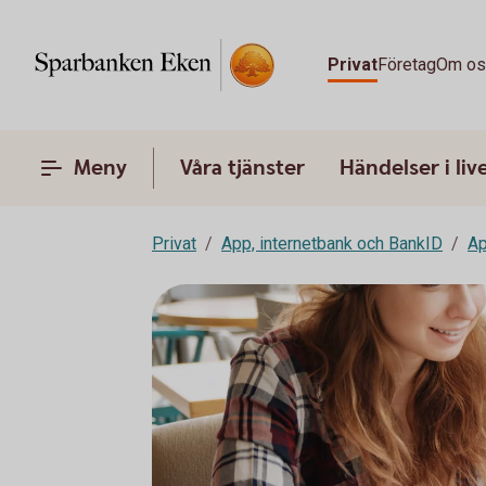
Privat
Företag
Om o
Meny
Våra tjänster
Händelser i liv
Privat
App, internetbank och BankID
A