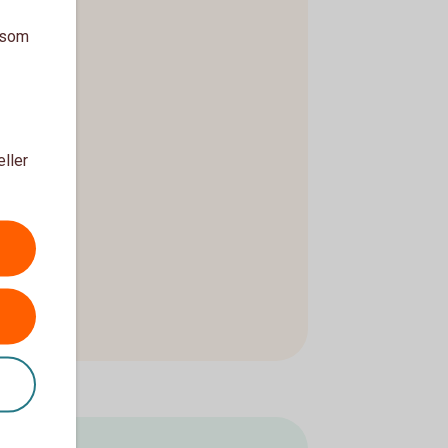
a som
eller