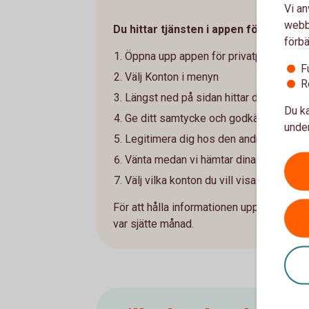
Vi an
webbp
Du hittar tjänsten i appen för privatp
förbä
Öppna upp appen för privatpersoner
F
Välj Konton i menyn
R
Längst ned på sidan hittar du tjänsten K
Du ka
Ge ditt samtycke och godkänn villkore
under
Legitimera dig hos den andra banken
Vänta medan vi hämtar dina konton och
Välj vilka konton du vill visa
För att hålla informationen uppdaterad b
var sjätte månad.