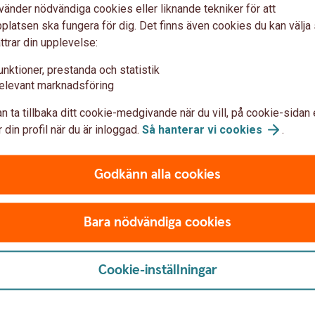
vänder nödvändiga cookies eller liknande tekniker för att
latsen ska fungera för dig. Det finns även cookies du kan välj
ersoner, längst ned på sidan Konton.
ttrar din upplevelse:
unktioner, prestanda och statistik
elevant marknadsföring
onton i andra banker. Välj den bank du vill lägga till
n ta tillbaka ditt cookie-medgivande när du vill, på cookie-sidan 
n
 din profil när du är inloggad.
Så hanterar vi
cookies
.
 transaktioner från den andra banken
Godkänn alla cookies
ehöver du legitimera dig hos den andra banken
Bara nödvändiga cookies
Cookie-inställningar