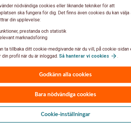
vänder nödvändiga cookies eller liknande tekniker för att
 i appen. Med fyra val når du allt du behöver snabbt och
latsen ska fungera för dig. Det finns även cookies du kan välj
ttrar din upplevelse:
sida
unktioner, prestanda och statistik
ade på en sida. Såklart kan du även anpassa startsidan så
elevant marknadsföring
n ta tillbaka ditt cookie-medgivande när du vill, på cookie-sidan 
ttad och uppfräschad
 din profil när du är inloggad.
Så hanterar vi
cookies
.
d ny design.
Godkänn alla cookies
dig
 till exempel dokument och meddelande. Sånt som handlar
Bara nödvändiga cookies
Cookie-inställningar
 nu svar på vanliga frågor och kontaktuppgifter till oss. Vi
ra frågor.