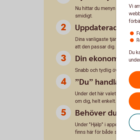
Vi an
Nu hittar du menyn i nederkant
webbp
smidigt.
förbä
Uppdaterad start
F
Dina vanligaste tjänster saml
R
att den passar dig.
Du ka
Din ekonomi – fly
under
Snabb och tydlig överblick me
”Du” handlar om 
Under det här valet hittar du
om dig, helt enkelt.
Behöver du hjälp?
Under "Hjälp" i appen hittar du
finns här för både små och sto