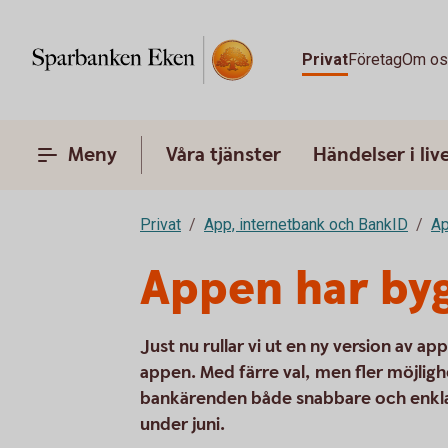
Privat
Företag
Om o
Meny
Våra tjänster
Händelser i liv
Privat
App, internetbank och BankID
A
Appen har by
Just nu rullar vi ut en ny version av a
appen. Med färre val, men fler möjligh
bankärenden både snabbare och enkla
under juni.