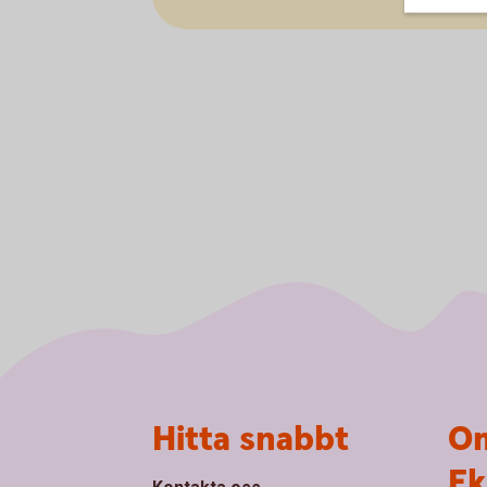
Sidfot
Hitta snabbt
Om
Ek