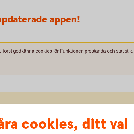
ppdaterade appen!
u först godkänna cookies för Funktioner, prestanda och statistik.
åra cookies, ditt val
eny