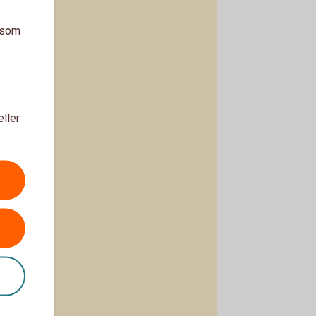
a som
eller