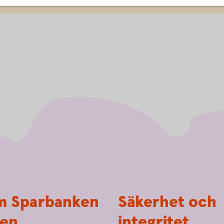
 Sparbanken
Säkerhet och
en
integritet