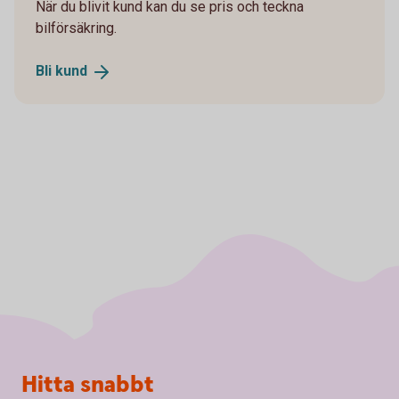
När du blivit kund kan du se pris och teckna
bilförsäkring.
Bli
kund
Sidfot
Hitta snabbt