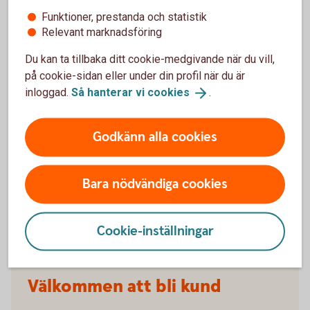
Funktioner, prestanda och statistik
När slutar den tidigare ägarens försäkring att
Relevant marknadsföring
gälla?
Du kan ta tillbaka ditt cookie-medgivande när du vill,
på cookie-sidan eller under din profil när du är
Om man övningskör och olyckan är framme,
täcker bilförsäkringen då?
inloggad.
Så hanterar vi
cookies
.
Gäller bilförsäkringen utanför Sverige?
Godkänn alla cookies
Täcker försäkringen viltolyckor?
Bara nödvändiga cookies
Vilka bilar har en vagnskadegaranti?
Cookie-inställningar
Välkommen att bli kund