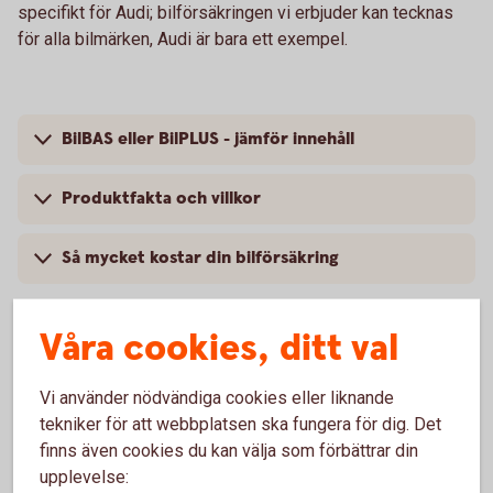
specifikt för Audi; bilförsäkringen vi erbjuder kan tecknas
för alla bilmärken, Audi är bara ett exempel.
BilBAS eller BilPLUS - jämför innehåll
Produktfakta och villkor
Så mycket kostar din bilförsäkring
Våra cookies, ditt val
Vanliga frågor om att försäkra Audi
Vi använder nödvändiga cookies eller liknande
tekniker för att webbplatsen ska fungera för dig. Det
Trafik, hel och halv – vad är det för skillnad på
finns även cookies du kan välja som förbättrar din
försäkringarna?
upplevelse: