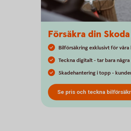
Försäkra din Skoda
Bilförsäkring exklusivt för vår
Teckna digitalt - tar bara någr
Skadehantering i topp - kunder
Se pris och teckna
bilförsäk