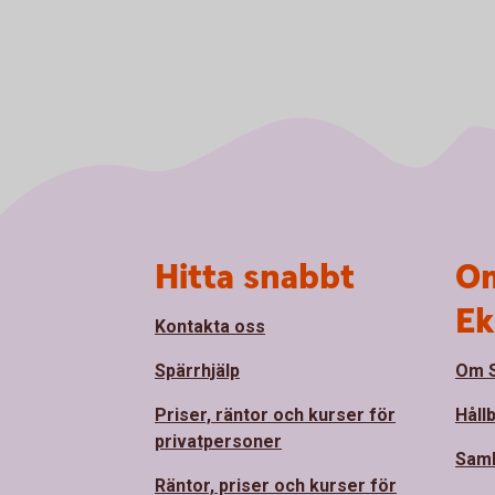
Sidfot
Hitta snabbt
Om
Ek
Kontakta oss
Spärrhjälp
Om S
Priser, räntor och kurser för
Håll
privatpersoner
Sam
Räntor, priser och kurser för