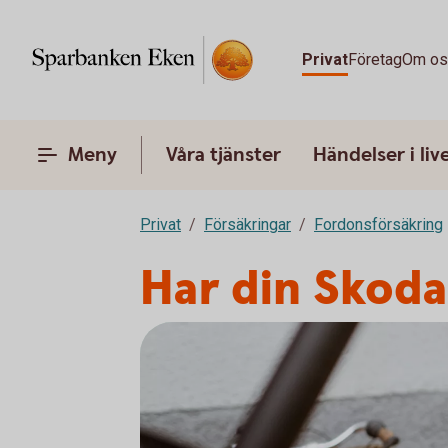
Privat
Företag
Om o
Meny
Våra tjänster
Händelser i liv
Privat
Försäkringar
Fordonsförsäkring
Har din Skoda