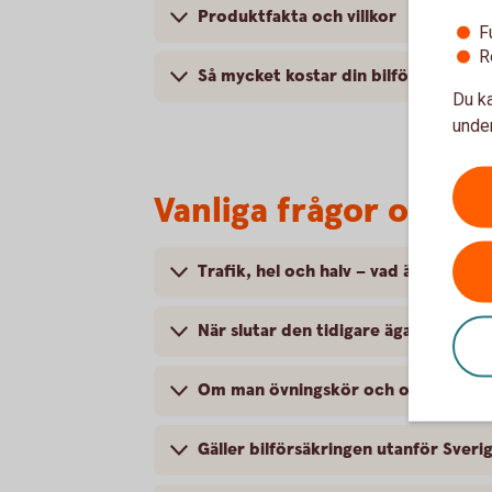
Produktfakta och villkor
F
R
Så mycket kostar din bilförsäkring
Du ka
under
Vanliga frågor om at
Trafik, hel och halv – vad är det för
När slutar den tidigare ägarens försä
Om man övningskör och olyckan är f
Gäller bilförsäkringen utanför Sveri