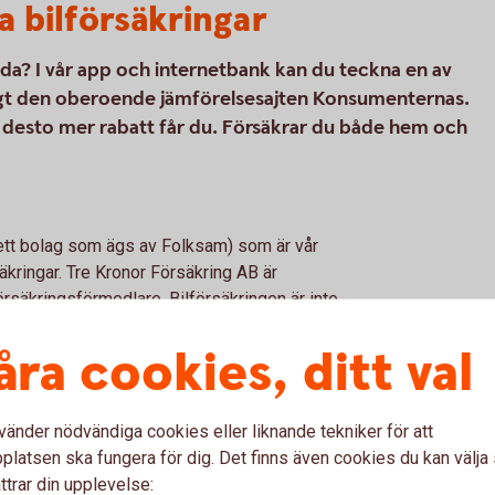
a bilförsäkringar
koda? I vår app och internetbank kan du teckna en av
nligt den oberoende jämförelsesajten Konsumenternas.
s, desto mer rabatt får du. Försäkrar du både hem och
(ett bolag som ägs av Folksam) som är vår
kringar. Tre Kronor Försäkring AB är
rsäkringsförmedlare. Bilförsäkringen är inte
n vi erbjuder kan tecknas för alla bilmärken,
åra cookies, ditt val
vänder nödvändiga cookies eller liknande tekniker för att
latsen ska fungera för dig. Det finns även cookies du kan välj
ttrar din upplevelse: