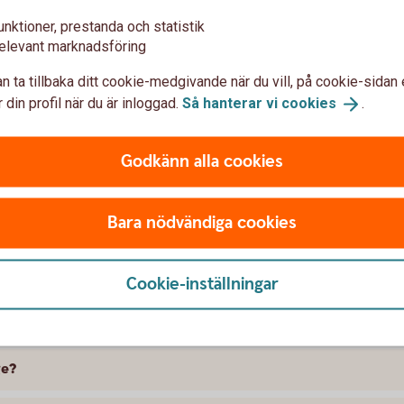
unktioner, prestanda och statistik
elevant marknadsföring
n ta tillbaka ditt cookie-medgivande när du vill, på cookie-sidan 
 din profil när du är inloggad.
Så hanterar vi
cookies
.
Godkänn alla cookies
t försäkra Skoda
Bara nödvändiga cookies
 skillnad på försäkringarna?
kring att gälla?
Cookie-inställningar
ramme, täcker bilförsäkringen då?
ge?