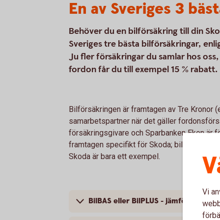
En av Sveriges 3 bäst
Behöver du en bilförsäkring till din S
Sveriges tre bästa bilförsäkringar, e
Ju fler försäkringar du samlar hos os
fordon får du till exempel 15 % rabatt.
Bilförsäkringen är framtagen av Tre Kronor 
samarbetspartner när det gäller fordonsförsä
försäkringsgivare och Sparbanken Eken är fö
framtagen specifikt för Skoda; bilförsäkringe
V
Skoda är bara ett exempel.
Vi an
BilBAS eller BilPLUS - jämför innehåll
webbp
förbä