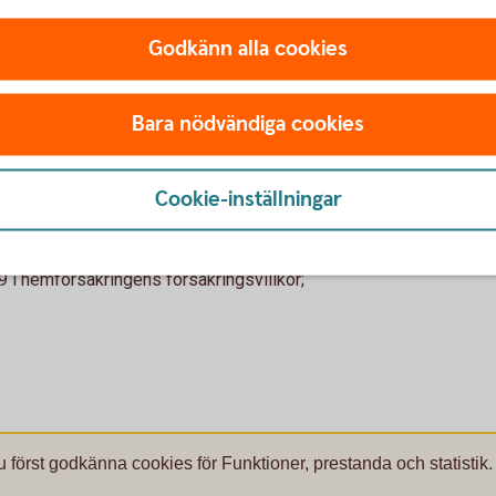
Godkänn alla cookies
t och anmäla skada om ditt barn har blivit
Bara nödvändiga cookies
l fredag 08.00-17.00.
 33 33
Cookie-inställningar
i hemförsäkringens försäkringsvillkor;
u först godkänna cookies för Funktioner, prestanda och statistik.