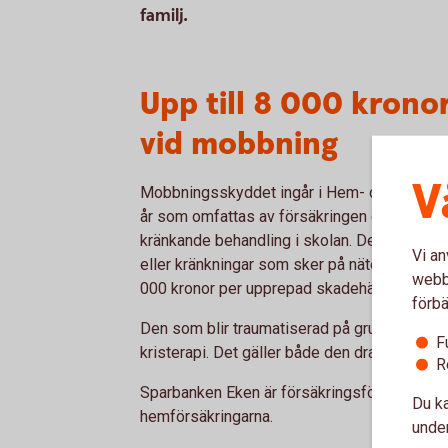
familj.
Upp till 8 000 kronor
vid mobbning
V
Mobbningsskyddet ingår i Hem- och Villahem
år som omfattas av försäkringen och som d
kränkande behandling i skolan. Det kan till ex
Vi an
eller kränkningar som sker på nätet. Mobbni
webbp
000 kronor per upprepad skadehändelse, hög
förbä
Den som blir traumatiserad på grund av mobbn
F
kristerapi. Det gäller både den drabbade oc
R
Sparbanken Eken är försäkringsförmedlare o
Du ka
hemförsäkringarna.
under