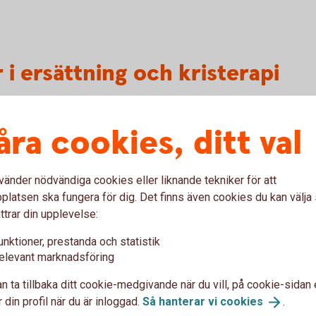
 i ersättning och kristerapi
åra cookies, ditt val
 och gäller för barn och ungdomar under 20
rabbats av upprepad mobbning eller
empel vara att bli retad, slagen eller utfryst
vänder nödvändiga cookies eller liknande tekniker för att
ngsskyddet kan ge ersättning med upp till 8
latsen ska fungera för dig. Det finns även cookies du kan välj
st en gång per försäkrad och försäkringsår.
ttrar din upplevelse:
ing har också rätt till 10 behandlingar
unktioner, prestanda och statistik
h övriga som omfattas av försäkringen.
elevant marknadsföring
ch Tre Kronor försäkringsgivare för
n ta tillbaka ditt cookie-medgivande när du vill, på cookie-sidan 
 din profil när du är inloggad.
Så hanterar vi
cookies
.