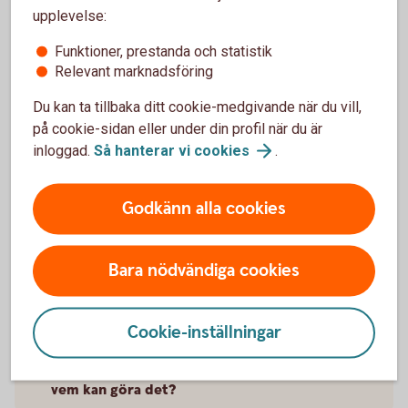
framtidsfullmakt, som börjar gälla när du inte längre
upplevelse:
är kapabel att fatta beslut.
Funktioner, prestanda och statistik
Relevant marknadsföring
Du kan ta tillbaka ditt cookie-medgivande när du vill,
Frågor och svar om
på cookie-sidan eller under din profil när du är
inloggad.
Så hanterar vi
cookies
.
framtidsfullmakt
Godkänn alla cookies
Vad är en framtidsfullmakt?
Bara nödvändiga cookies
Vad omfattar fullmakten?
Vad ingår inte i framtidsfullmakten?
Cookie-inställningar
När kan man upprätta en framtidsfullmakt och
vem kan göra det?