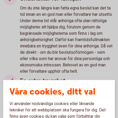
Om du inte längre kan fatta egna beslut kan det ta
tid innan en en god man eller förvaltare har utsetts.
Under denna tid står anhöriga ofta utan rättsliga
möjligheter att hjälpa dig, förutom genom de
begränsade möjligheterna som finns i lag om
anhörigbehörighet. Därför kan framtidsfullmakten
innebära en trygghet även för dina anhöriga. Då vet
de direkt - om du blir beslutsoförmögen - vem
eller vilka som har ansvar för dina personliga och
ekonomiska intressen. Behovet av en god man
eller förvaltare upphör ofta helt.
En extra trygghet
Våra cookies, ditt val
En vanlig fullmakt riskerar att förlora sin giltighet
om den som givit fullmakten (fullmaktsgivaren) har
tappat sin förmåga att fatta självständiga beslut.
Vi använder nödvändiga cookies eller liknande
Något som exempelvis kan inträffa vid demens.
tekniker för att webbplatsen ska fungera för dig. Det
Därför är det klokt att gardera sig med en
finns även cookies du kan välja som förbättrar din