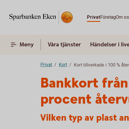
Privat
Företag
Om o
Meny
Våra tjänster
Händelser i liv
Privat
Kort
Kort tillverkade i 100 % åte
Bankkort från
procent återv
Vilken typ av plast an