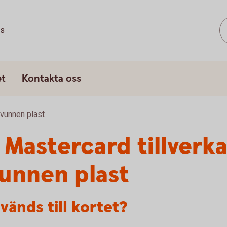
ss
et
Kontakta oss
rvunnen plast
 Mastercard tillverk
unnen plast
vänds till kortet?