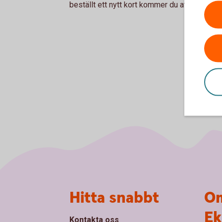
beställt ett nytt kort kommer du att få den n
Sidfot
Hitta snabbt
Om
Ek
Kontakta oss