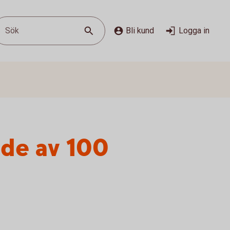
Sök
Bli kund
Logga in
ade av 100