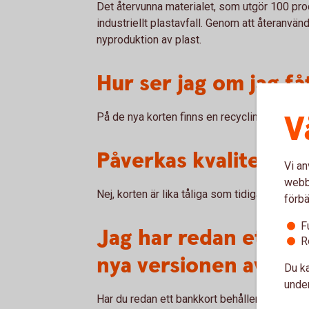
Det återvunna materialet, som utgör 100 pro
industriellt plastavfall. Genom att återanvän
nyproduktion av plast.
Hur ser jag om jag få
V
På de nya korten finns en recyclingsymbol t
Påverkas kvaliteten 
Vi an
webbp
Nej, korten är lika tåliga som tidigare, och
förbä
F
Jag har redan ett ba
R
nya versionen av kor
Du ka
under
Har du redan ett bankkort behåller du det till