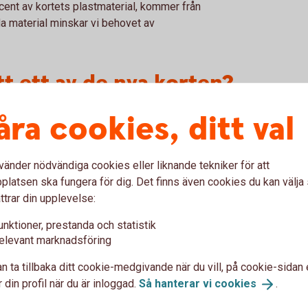
cent av kortets plastmaterial, kommer från
da material minskar vi behovet av
tt ett av de nya korten?
åra cookies, ditt val
ryckt på baksidan.
eller funktionen på korten?
vänder nödvändiga cookies eller liknande tekniker för att
latsen ska fungera för dig. Det finns även cookies du kan välj
 används också på precis samma sätt.
ttrar din upplevelse:
unktioner, prestanda och statistik
nkkort, kommer jag att få den
elevant marknadsföring
tet?
n ta tillbaka ditt cookie-medgivande när du vill, på cookie-sidan 
 din profil när du är inloggad.
Så hanterar vi
cookies
.
s giltighetstiden löpt ut. Har du nyligen