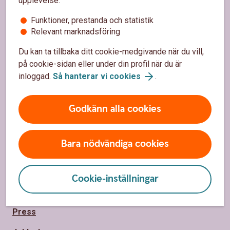
Sidfot
upplevelse:
Hitta snabbt
Funktioner, prestanda och statistik
Kontakta oss
Relevant marknadsföring
Spärrhjälp
Du kan ta tillbaka ditt cookie-medgivande när du vill,
på cookie-sidan eller under din profil när du är
Priser, räntor och kurser för privatpersoner
inloggad.
Så hanterar vi cookies
.
Räntor, priser och kurser för företag
Godkänn alla cookies
Om Sparbanken Eken
Bara nödvändiga cookies
Om Sparbanken Eken
Hållbarhet
Cookie-inställningar
Samhällsengagemang
Press