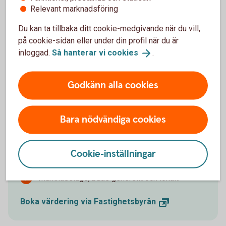
Relevant marknadsföring
Du kan ta tillbaka ditt cookie-medgivande när du vill,
på cookie-sidan eller under din profil när du är
inloggad.
Så hanterar vi
cookies
.
Värdera din bostad
Godkänn alla cookies
Det finns flera skäl att hålla koll på värdet av din
bostad. Kanske planerar du att sälja, vill hålla dig
uppdaterad om värdet, eller behöver
Bara nödvändiga cookies
värderingsinformation för lån. Vid ett möte med våra
mäklare kommer ni prata om:
Cookie-inställningar
Värdet på din bostad
Följa ditt värde med Värdebevakaren
Marknadsläge, både generellt och lokalt
Boka värdering via
Fastighetsbyrån