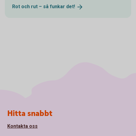
Rot och rut – så funkar
det!
Sidfot
Hitta snabbt
Kontakta oss