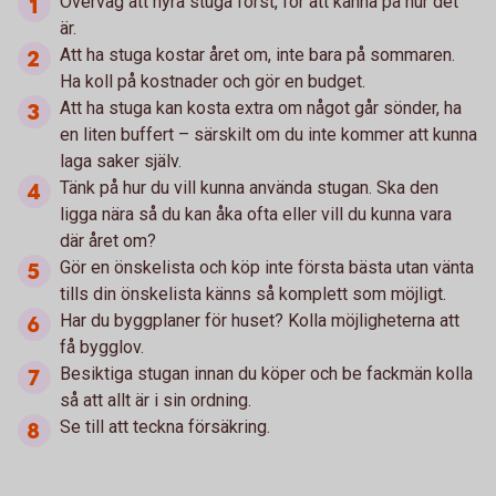
Överväg att hyra stuga först, för att känna på hur det
är.
Att ha stuga kostar året om, inte bara på sommaren.
Ha koll på kostnader och gör en budget.
Att ha stuga kan kosta extra om något går sönder, ha
en liten buffert – särskilt om du inte kommer att kunna
laga saker själv.
Tänk på hur du vill kunna använda stugan. Ska den
ligga nära så du kan åka ofta eller vill du kunna vara
där året om?
Gör en önskelista och köp inte första bästa utan vänta
tills din önskelista känns så komplett som möjligt.
Har du byggplaner för huset? Kolla möjligheterna att
få bygglov.
Besiktiga stugan innan du köper och be fackmän kolla
så att allt är i sin ordning.
Se till att teckna försäkring.