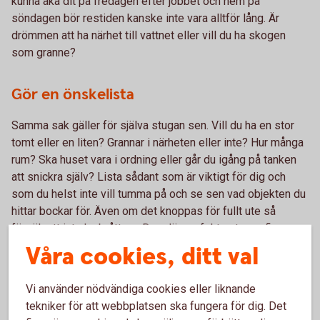
kunna åka dit på fredagen efter jobbet och hem på
söndagen bör restiden kanske inte vara alltför lång. Är
drömmen att ha närhet till vattnet eller vill du ha skogen
som granne?
Gör en önskelista
Samma sak gäller för själva stugan sen. Vill du ha en stor
tomt eller en liten? Grannar i närheten eller inte? Hur många
rum? Ska huset vara i ordning eller går du igång på tanken
att snickra själv? Lista sådant som är viktigt för dig och
som du helst inte vill tumma på och se sen vad objekten du
hittar bockar för. Även om det knoppas för fullt ute så
försök att inte ha bråttom. Den där perfekta stugan finns,
men kanske inte precis just nu.
Våra cookies, ditt val
Säkra budgeten
Vi använder nödvändiga cookies eller liknande
tekniker för att webbplatsen ska fungera för dig. Det
Och apropå önskelistor: gör en budget! Vad har du råd