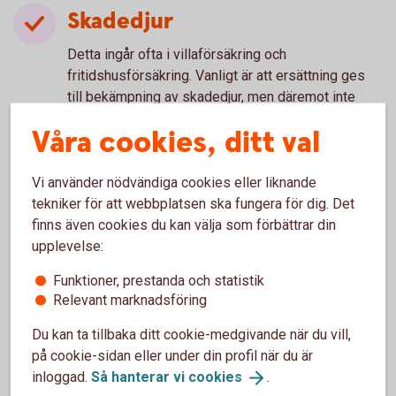
Skadedjur
Detta ingår ofta i villaförsäkring och
fritidshusförsäkring. Vanligt är att ersättning ges
till bekämpning av skadedjur, men däremot inte
alltid till eventuella skador som de orsakat. Kolla
Våra cookies, ditt val
upp vad som gäller för din specifika försäkring.
Hussvamp
Vi använder nödvändiga cookies eller liknande
Villkoren för ersättning varierar mycket mellan
tekniker för att webbplatsen ska fungera för dig. Det
olika försäkringar. Kolla upp vad som gäller för din
finns även cookies du kan välja som förbättrar din
specifika försäkring.
upplevelse:
Byggnad och tomtmark
Funktioner, prestanda och statistik
Relevant marknadsföring
Ger ersättning för stöld och skadegörelse på
byggnad och tomtmark. Se upp med avdrag för
Du kan ta tillbaka ditt cookie-medgivande när du vill,
ålder.
på cookie-sidan eller under din profil när du är
Reseförsäkring
inloggad.
Så hanterar vi
cookies
.