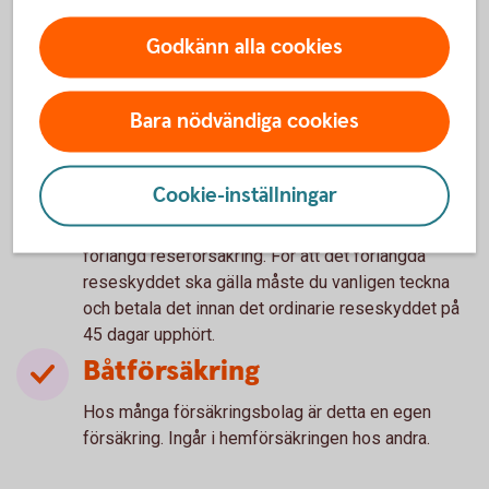
Täcker vanligtvis avbeställning av resa eller
Godkänn alla cookies
kostnader på resan vid akut sjukdom och
olycksfall. Dessutom ersätts försening av resenär
eller bagage till resmålet men här gäller alltid en
Bara nödvändiga cookies
viss karenstid. Det finns undantag gällande
graviditet samt sjukdom före resan.
Reseförsäkring som ingår i hemförsäkringen
Cookie-inställningar
täcker vanligen en restid på max 45 dagar. Om du
ska vara borta längre behöver du teckna en
förlängd reseförsäkring. För att det förlängda
reseskyddet ska gälla måste du vanligen teckna
och betala det innan det ordinarie reseskyddet på
45 dagar upphört.
Båtförsäkring
Hos många försäkringsbolag är detta en egen
försäkring. Ingår i hemförsäkringen hos andra.