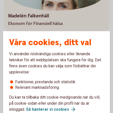
Madelén Falkenhäll
Ekonom för Finansiell hälsa
Våra cookies, ditt val
Pensionstips för olika åldrar
Vi använder nödvändiga cookies eller liknande
tekniker för att webbplatsen ska fungera för dig. Det
Ska du börja pensionsspara, men är osäker på hur du
finns även cookies du kan välja som förbättrar din
kommer i gång? Ta del av våra pensionstips för olika
upplevelse:
åldrar.
Funktioner, prestanda och statistik
Relevant marknadsföring
Pensionstips för olika
åldrar
Du kan ta tillbaka ditt cookie-medgivande när du vill,
på cookie-sidan eller under din profil när du är
inloggad.
Så hanterar vi
cookies
.