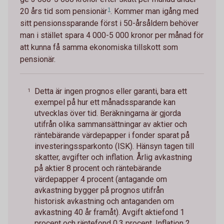
20 års tid som
pensionär
1
. Kommer man igång med
sitt pensionssparande först i 50-årsåldern behöver
man i stället spara 4 000-5 000 kronor per månad för
att kunna få samma ekonomiska tillskott som
pensionär.
Detta är ingen prognos eller garanti, bara ett
1
exempel på hur ett månadssparande kan
utvecklas över tid. Beräkningarna är gjorda
utifrån olika sammansättningar av aktier och
räntebärande värdepapper i fonder sparat på
investeringssparkonto (ISK). Hänsyn tagen till
skatter, avgifter och inflation. Årlig avkastning
på aktier 8 procent och räntebärande
värdepapper 4 procent (antagande om
avkastning bygger på prognos utifrån
historisk avkastning och antaganden om
avkastning 40 år framåt). Avgift aktiefond 1
procent och räntefond 0,3 procent. Inflation 2