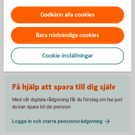
Börja spara till pension
Godkänn alla cookies
Låt oss hjälpa dig att komma igång med
pensionssparandet till din framtida pension!
Bara nödvändiga cookies
Pensionsspara privat - räkna ut din
pension
Cookie-inställningar
Få hjälp att spara till dig själv
Med vår digitala rådgivning får du förslag om hur just
du kan spara till din pension.
Logga in och starta
pensionsrådgivning