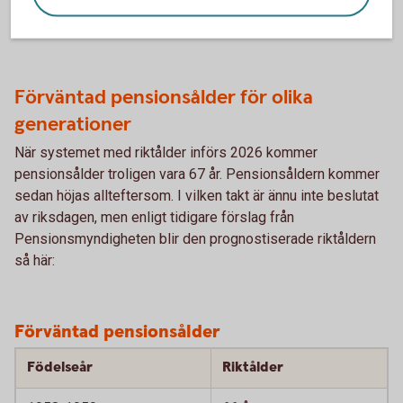
Ju längre du arbetar desto högre blir din månatliga
pension.
Förväntad pensionsålder för olika
generationer
När systemet med riktålder införs 2026 kommer
pensionsålder troligen vara 67 år. Pensionsåldern kommer
sedan höjas allteftersom. I vilken takt är ännu inte beslutat
av riksdagen, men enligt tidigare förslag från
Pensionsmyndigheten blir den prognostiserade riktåldern
så här:
Förväntad pensionsålder
Födelseår
Riktålder