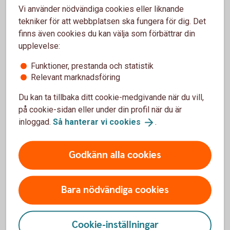
Vi använder nödvändiga cookies eller liknande
tekniker för att webbplatsen ska fungera för dig. Det
finns även cookies du kan välja som förbättrar din
upplevelse:
Madelén Falkenhäll
Ekonom för Finansiell hälsa
Funktioner, prestanda och statistik
Relevant marknadsföring
Du kan ta tillbaka ditt cookie-medgivande när du vill,
på cookie-sidan eller under din profil när du är
inloggad.
Så hanterar vi
cookies
.
5 snabba om jobbonär
Som jobbonär kombinerar du arbete och pension.
Godkänn alla cookies
Om du har företag kan du ta ut din pension och
fortsätta driva ditt företag.
Du kan välja att ta ut 25, 50, 75 eller 100 procent av
Bara nödvändiga cookies
allmän pension per månad.
Du kan ändra hur mycket du vill ta ut av allmän pension
när du vill.
Cookie-inställningar