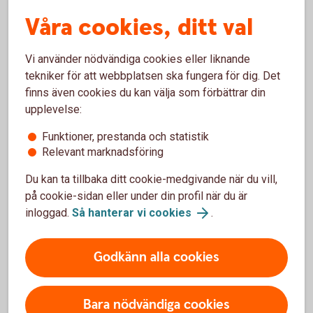
Våra cookies, ditt val
Vad är ett ISK?
Vi använder nödvändiga cookies eller liknande
tekniker för att webbplatsen ska fungera för dig. Det
finns även cookies du kan välja som förbättrar din
Ett investeringssparkonto är en sparform där
upplevelse:
du på ett enkelt sätt kan spara i fonder och
aktier.
Funktioner, prestanda och statistik
Du kan sälja fonder och aktier utan att behöva
Relevant marknadsföring
redogöra för dem i din deklaration. Du betalar
Du kan ta tillbaka ditt cookie-medgivande när du vill,
alltså inte skatt om du säljer något med vinst
på cookie-sidan eller under din profil när du är
eller får utdelning. I stället betalar du en årlig
inloggad.
Så hanterar vi cookies
.
schablonskatt baserad på genomsnittet av
kontots värde vid kvartalsskiften och de
insättningar du gjort under året.
Godkänn alla cookies
Skulle du göra en förlust på dina värdepapper
kan du inte göra avdrag för dem.
Du betalar skatt på ditt sparande på ISK
Bara nödvändiga cookies