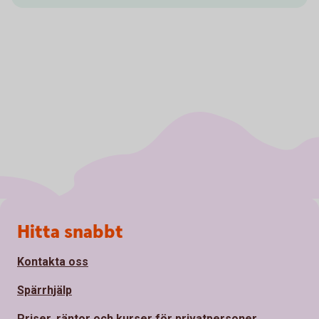
Sidfot
Hitta snabbt
Kontakta oss
Spärrhjälp
Priser, räntor och kurser för privatpersoner