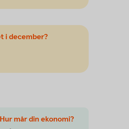
et i december?
Hur mår din ekonomi?