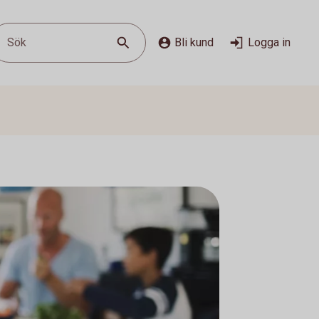
Sök
Bli kund
Logga in