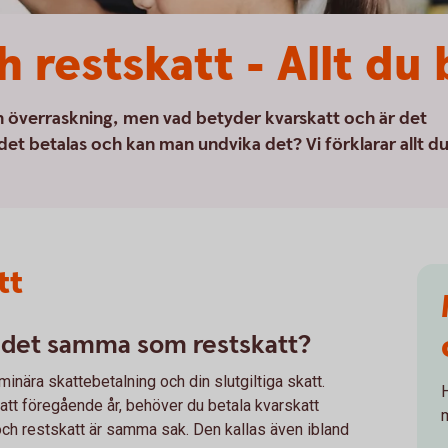
h restskatt - Allt du
ngen överraskning, men vad betyder kvarskatt och är det
et betalas och kan man undvika det? Vi förklarar allt d
tt
r det samma som restskatt?
minära skattebetalning och din slutgiltiga skatt.
skatt föregående år, behöver du betala kvarskatt
 och restskatt är samma sak. Den kallas även ibland