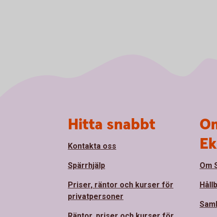
Sidfot
Hitta snabbt
Om
Ek
Kontakta oss
Spärrhjälp
Om S
Priser, räntor och kurser för
Håll
privatpersoner
Sam
Räntor, priser och kurser för