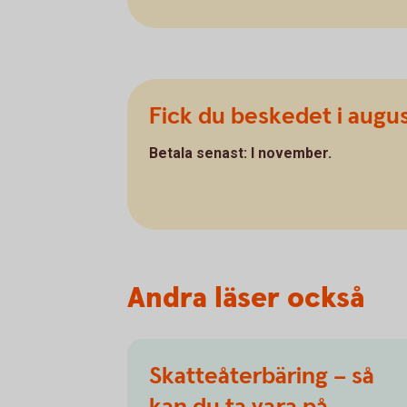
Fick du beskedet i augus
Betala senast: I november.
Andra läser också
Skatteåterbäring – så
kan du ta vara på