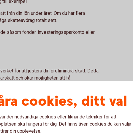
, till exempel:
katt från din lön under året. Om du har flera
låga skatteavdrag totalt sett.
ande såsom fonder, investeringssparkonto eller
ket för att justera din preliminära skatt. Detta
närskatt och ökar möjligheten att få
åra cookies, ditt val
xempel arbetsgivare eller pensionsmyndighet gör ett
för stora skillnader mellan preliminärskatt och
vänder nödvändiga cookies eller liknande tekniker för att
atten i tid
latsen ska fungera för dig. Det finns även cookies du kan välj
 gå till Kronofogden och påverka din
ttrar din upplevelse: