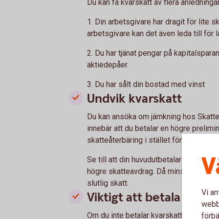
Du kan få kvarskatt av flera anledningar
1. Din arbetsgivare har dragit för lite s
arbetsgivare kan det även leda till för 
2. Du har tjänat pengar på kapitalspar
aktiedepåer.
3. Du har sålt din bostad med vinst
Undvik kvarskatt
Du kan ansöka om jämkning hos Skattever
innebär att du betalar en högre prelimi
skatteåterbäring i stället för kvarskatt.
V
Se till att din huvudutbetalare, till e
högre skatteavdrag. Då minskar risken 
slutlig skatt.
Vi an
Viktigt att betala kvarsk
webbp
Om du inte betalar kvarskatten kan det
förbä