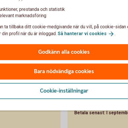
everket på en ränta om du betalar för sent. Du kan
unktioner, prestanda och statistik
allodagen och undviker du kostnadsränta på
elevant marknadsföring
n ta tillbaka ditt cookie-medgivande när du vill, på cookie-sidan 
 din profil när du är inloggad.
Så hanterar vi
cookies
.
betalas?
Godkänn alla cookies
et att Skatteverket fattat beslutet om din
eskedet.
Bara nödvändiga cookies
Cookie-inställningar
Fick du beskedet
Betala senast: I septemb