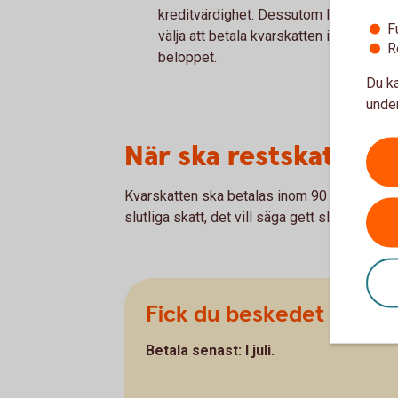
kreditvärdighet. Dessutom lägger Skatt
F
välja att betala kvarskatten innan förf
R
beloppet.
Du ka
under
När ska restskatten 
Kvarskatten ska betalas inom 90 dagar från d
slutliga skatt, det vill säga gett slutskatteb
Fick du beskedet i april?
Betala senast: I juli.