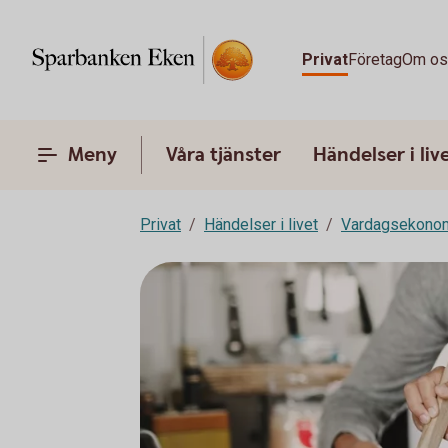
Privat
Företag
Om o
Meny
Våra tjänster
Händelser i liv
Privat
Händelser i livet
Vardagsekono