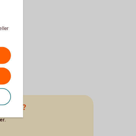
eller
 i juni?
er.