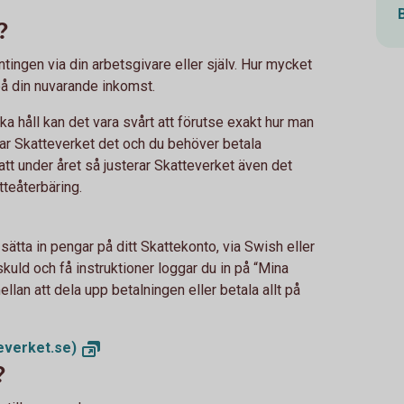
?
ntingen via din arbetsgivare eller själv. Hur mycket
på din nuvarande inkomst.
ika håll kan det vara svårt att förutse exakt hur man
erar Skatteverket det och du behöver betala
att under året så justerar Skatteverket även det
tteåterbäring.
sätta in pengar på ditt Skattekonto, via Swish eller
skuld och få instruktioner loggar du in på “Mina
llan att dela upp betalningen eller betala allt på
everket.se)
?