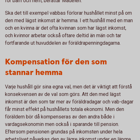
för barn och hem, berättar Madelén.
Ska det till exempel vabbas förlorar hushållet minst på om
den med lägst inkomst är hemma. I ett hushåll med en man
och en kvinna är det ofta kvinnan som har lägst inkomst,
och kvinnor arbetar också oftare deltid än män och tar
fortfarande ut huvuddelen av föräldrapenningdagarna.
Kompensation för den som
stannar hemma
Varje hushåll gör sina egna val, men det är viktigt att förstå
konsekvensen av de val som görs. Att den med lägst
inkomst är den som tar mer av föräldradagar och vab-dagar
får minst effekt på hushållets totala ekonomi. Men den
föräldern bör då kompenseras av den andra både i
vardagsekonomin men också i sparande till pension.
Eftersom pensionen grundas på inkomsten under hela
arbetslivet påverkas den av lägre inkomst under en längre