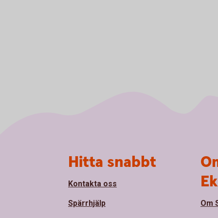
Sidfot
Hitta snabbt
Om
Ek
Kontakta oss
Spärrhjälp
Om S