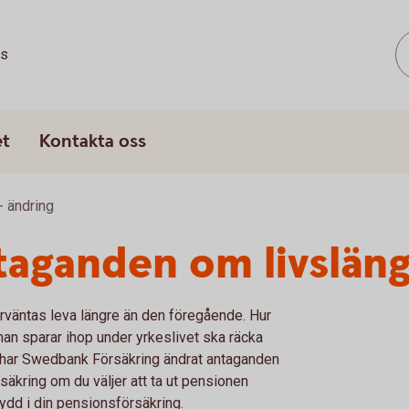
ss
et
Kontakta oss
 ändring
taganden om livslän
förväntas leva längre än den föregående. Hur
man sparar ihop under yrkeslivet ska räcka
ör har Swedbank Försäkring ändrat antaganden
säkring om du väljer att ta ut pensionen
kydd i din pensionsförsäkring.