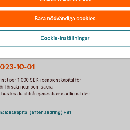
2023-10-01
nst per 1 000 SEK i pensionskapital för
Bara nödvändiga cookies
r försäkringar som saknar
Cookie-inställningar
ensionskapital (före ändring) Pdf
 2023-10-01
vinst per 1 000 SEK i pensionskapital för
ör försäkringar som saknar
 beräknade utifrån generationsdödlighet dvs.
ensionskapital (efter ändring) Pdf