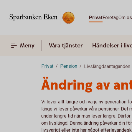
Privat
Företag
Om o
Meny
Våra tjänster
Händelser i liv
Privat
Pension
Livslängdsantaganden -
Ändring av an
Vi lever allt längre och varje ny generation 
länge vi lever påverkar våra pensioner. Det 
under längre tid när man lever längre. Därf
om livslängd. Denna ändring påverkar din för
livsvarigt eller inte har något efterlevandes