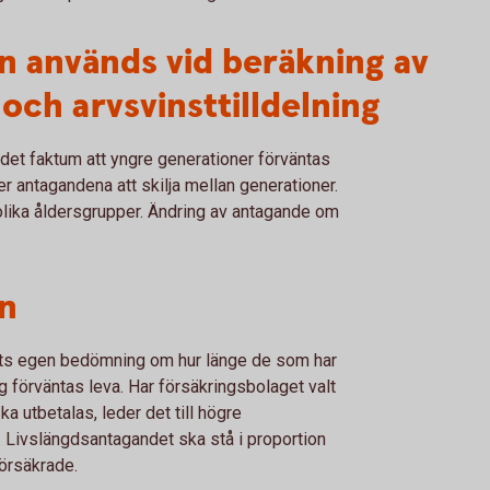
n används vid beräkning av
och arvsvinsttilldelning
det faktum att yngre generationer förväntas
r antagandena att skilja mellan generationer.
r olika åldersgrupper. Ändring av antagande om
n
ts egen bedömning om hur länge de som har
 förväntas leva. Har försäkringsbolaget valt
a utbetalas, leder det till högre
 Livslängdsantagandet ska stå i proportion
försäkrade.