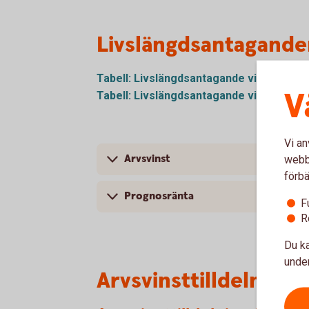
Livslängdsantagande
Tabell: Livslängdsantagande vid 65 år (f
V
Tabell: Livslängdsantagande vid 65 år (e
Vi an
Arvsvinst
webbp
förbä
Prognosränta
F
R
Du ka
under
Arvsvinsttilldelning