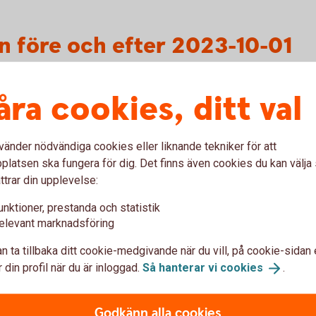
n före och efter 2023-10-01
öre ändring)
Pdf
åra cookies, ditt val
fter ändring)
Pdf
vänder nödvändiga cookies eller liknande tekniker för att
latsen ska fungera för dig. Det finns även cookies du kan välj
ttrar din upplevelse:
unktioner, prestanda och statistik
elevant marknadsföring
n ta tillbaka ditt cookie-medgivande när du vill, på cookie-sidan 
 din profil när du är inloggad.
Så hanterar vi
cookies
.
 före och efter 2023-10-01
Godkänn alla cookies