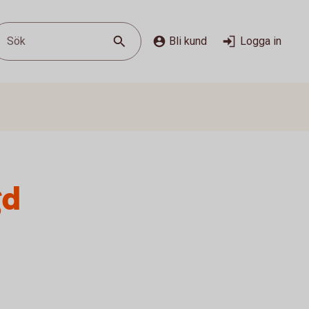
Sök
Bli kund
Logga in
gd