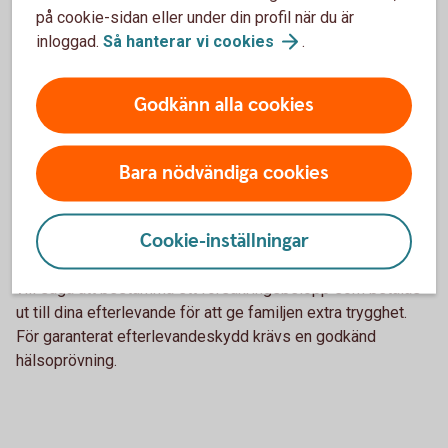
på cookie-sidan eller under din profil när du är
inloggad.
Så hanterar vi
cookies
.
Skydd för efterlevande
Godkänn alla cookies
Ditt pensionssparande tecknas automatiskt med
återbetalningsskydd. Det betyder att om du skulle avlida
betalas värdet av din pensionsförsäkring ut till dina
Bara nödvändiga cookies
efterlevande. Om du väljer bort återbetalningsskyddet görs
det inte några utbetalningar efter din död. I gengäld får du
något högre ålderspension.
Cookie-inställningar
Du kan också välja till ett garanterat efterlevandeskydd, det
vill säga att bestämma ett försäkringsbelopp som betalas
ut till dina efterlevande för att ge familjen extra trygghet.
För garanterat efterlevandeskydd krävs en godkänd
hälsoprövning.