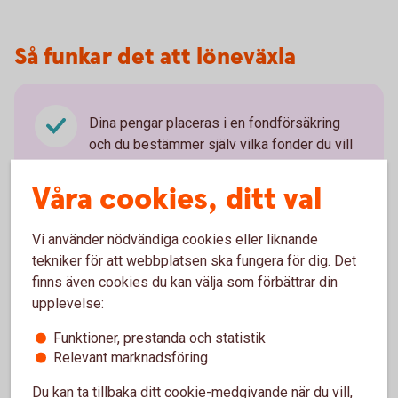
Så funkar det att löneväxla
Dina pengar placeras i en fondförsäkring
och du bestämmer själv vilka fonder du vill
placera i.
Våra cookies, ditt val
Du kan när som helst, kostnads- och
skattefritt, byta fond under spartiden.
Vi använder nödvändiga cookies eller liknande
Du kan ta ut pengarna från din 55-årsdag.
tekniker för att webbplatsen ska fungera för dig. Det
Utbetalning måste ske under minst fem år.
finns även cookies du kan välja som förbättrar din
upplevelse:
Pengarna betalas vanligtvis ut månadsvis
och beskattas som inkomst av tjänst.
Funktioner, prestanda och statistik
Relevant marknadsföring
Du kan ta tillbaka ditt cookie-medgivande när du vill,