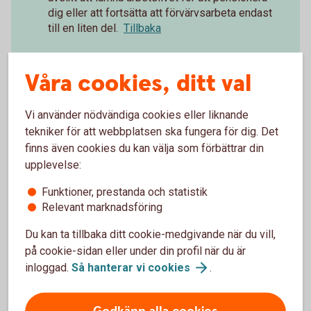
dig eller att fortsätta att förvärvsarbeta endast
till en liten del.
Tillbaka
Vid partiellt uttag före 65 år på ITPK och före
2
Våra cookies, ditt val
66 år på ITP1 måste den försäkrade trappa
ned arbetstiden i minst samma proportion
som det partiella uttaget.
Tillbaka
Vi använder nödvändiga cookies eller liknande
tekniker för att webbplatsen ska fungera för dig. Det
finns även cookies du kan välja som förbättrar din
upplevelse:
Funktioner, prestanda och statistik
Paus i pågående
Relevant marknadsföring
pensionsutbetalning
Du kan ta tillbaka ditt cookie-medgivande när du vill,
på cookie-sidan eller under din profil när du är
Du kan enkelt pausa din pensionsutbetalning och
inloggad.
Så hanterar vi
cookies
.
även förkorta, förlänga eller ta bort en pågående
paus.