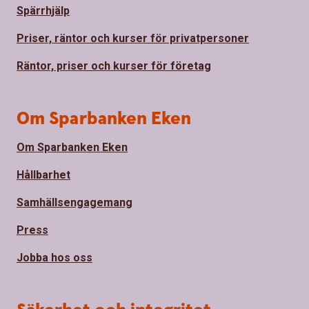
Spärrhjälp
Priser, räntor och kurser för privatpersoner
Räntor, priser och kurser för företag
Om Sparbanken Eken
Om Sparbanken Eken
Hållbarhet
Samhällsengagemang
Press
Jobba hos oss