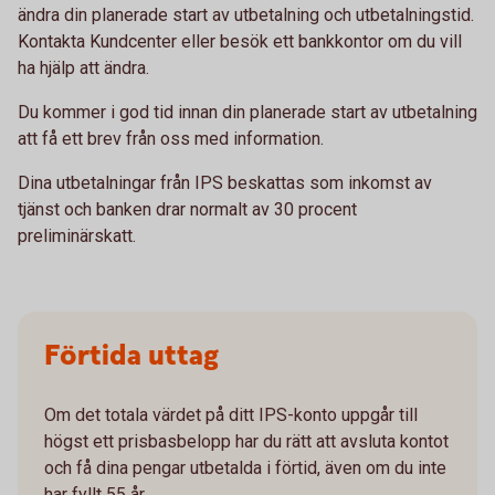
ändra din planerade start av utbetalning och utbetalningstid.
Kontakta Kundcenter eller besök ett bankkontor om du vill
ha hjälp att ändra.
Du kommer i god tid innan din planerade start av utbetalning
att få ett brev från oss med information.
Dina utbetalningar från IPS beskattas som inkomst av
tjänst och banken drar normalt av 30 procent
preliminärskatt.
Förtida uttag
Om det totala värdet på ditt IPS-konto uppgår till
högst ett prisbasbelopp har du rätt att avsluta kontot
och få dina pengar utbetalda i förtid, även om du inte
har fyllt 55 år.