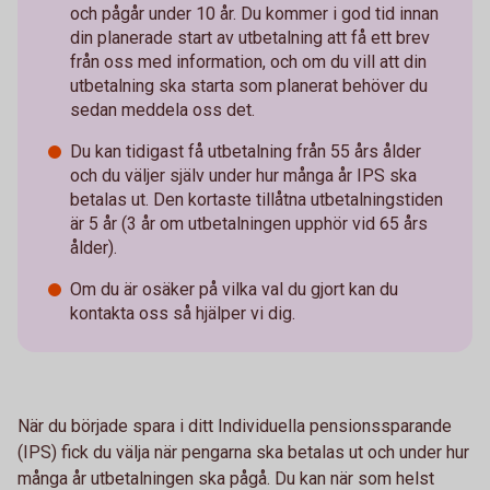
och pågår under 10 år. Du kommer i god tid innan
din planerade start av utbetalning att få ett brev
från oss med information, och om du vill att din
utbetalning ska starta som planerat behöver du
sedan meddela oss det.
Du kan tidigast få utbetalning från 55 års ålder
och du väljer själv under hur många år IPS ska
betalas ut. Den kortaste tillåtna utbetalningstiden
är 5 år (3 år om utbetalningen upphör vid 65 års
ålder).
Om du är osäker på vilka val du gjort kan du
kontakta oss så hjälper vi dig.
När du började spara i ditt Individuella pensionssparande
(IPS) fick du välja när pengarna ska betalas ut och under hur
många år utbetalningen ska pågå. Du kan när som helst