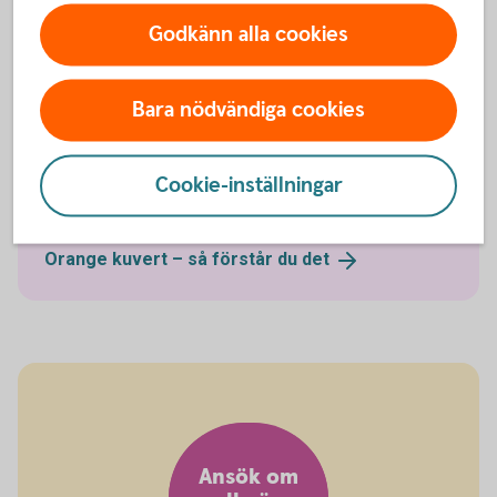
Årsbesked i orange kuvert
Godkänn alla cookies
Varje år skickar Pensionsmyndigheten ut det orange
kuvertet till dig. Det säger hur mycket du kan
Bara nödvändiga cookies
förvänta dig att få i allmän pension och visar hur
mycket du hittills har tjänat ihop från staten.
Cookie-inställningar
Orange kuvert
(pensionsmyndigheten.se)
Orange kuvert – så förstår du
det
Ansök om