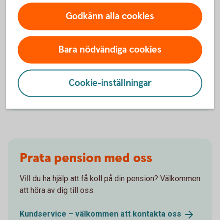
Godkänn alla cookies
Välkommen att bli kund!
Bara nödvändiga cookies
Bli kund och starta ett eget sparande till pensionen.
Cookie-inställningar
Bli
kund
Prata pension med oss
Vill du ha hjälp att få koll på din pension? Välkommen
att höra av dig till oss.
Kundservice – välkommen att kontakta
oss