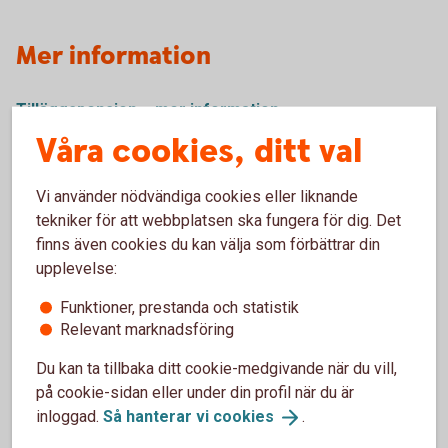
Mer information
Tilläggspension – mer information
(pensionsmyndigheten.se)
Våra cookies, ditt val
Ansök om allmän pension
(pensionsmyndigheten.se)
Vi använder nödvändiga cookies eller liknande
tekniker för att webbplatsen ska fungera för dig. Det
finns även cookies du kan välja som förbättrar din
upplevelse:
Funktioner, prestanda och statistik
Relevant marknadsföring
Kontakta oss
Du kan ta tillbaka ditt cookie-medgivande när du vill,
på cookie-sidan eller under din profil när du är
inloggad.
Så hanterar vi
cookies
.