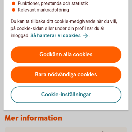
6,19 % (senaste ränteändring 2025-10-03) räntan är
Funktioner, prestanda och statistik
rörlig.
Relevant marknadsföring
Du kan ta tillbaka ditt cookie-medgivande när du vill,
Uppläggningsavgift
på cookie-sidan eller under din profil när du är
550 kr
inloggad.
Så hanterar vi
cookies
.
Aviseringsavgift
Godkänn alla cookies
0 kr
1
Bara nödvändiga cookies
Med e-faktura, 19 kr med autogiro och 45 kr
Tillbaka
1
för postala avier.
Cookie-inställningar
Mer information