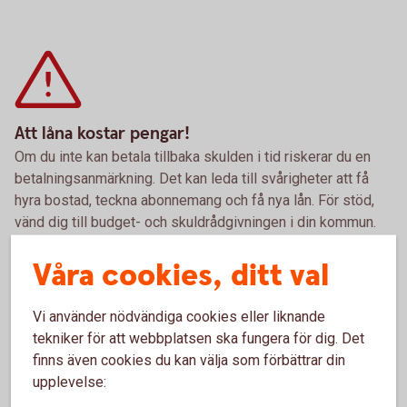
Att låna kostar pengar!
Om du inte kan betala tillbaka skulden i tid riskerar du en
betalningsanmärkning. Det kan leda till svårigheter att få
hyra bostad, teckna abonnemang och få nya lån. För stöd,
vänd dig till budget- och skuldrådgivningen i din kommun.
Kontaktuppgifter finns på
konsumentverket.
se
Våra cookies, ditt val
Vi använder nödvändiga cookies eller liknande
Pris och ränta Fritidslån
tekniker för att webbplatsen ska fungera för dig. Det
finns även cookies du kan välja som förbättrar din
upplevelse:
Ränta