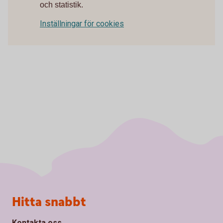
och statistik.
Inställningar för cookies
Sidfot
Hitta snabbt
Kontakta oss