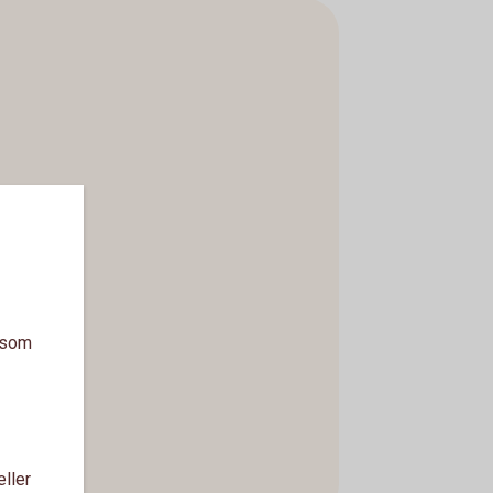
a som
eller