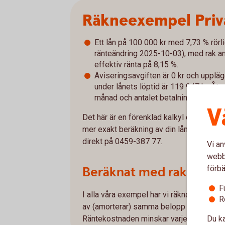
Räkneexempel Priv
Ett lån på 100 000 kr med 7,73 % rörl
ränteändring 2025-10-03), med rak amo
effektiv ränta på 8,15 %.
Aviseringsavgiften är 0 kr och upplägg
under lånets löptid är 119 947 kr. Åte
månad och antalet betalningar är 60 s
V
Det här är en förenklad kalkyl och avvike
mer exakt beräkning av din lånekostnad o
direkt på 0459-387 77.
Vi an
webbp
Beräknat med rak amort
förbä
F
I alla våra exempel har vi räknat med rak a
R
av (amorterar) samma belopp varje månad.
Räntekostnaden minskar varje månad om 
Du ka