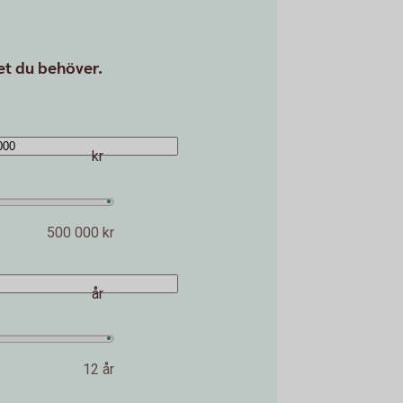
det du behöver.
kr
500 000 kr
år
12 år