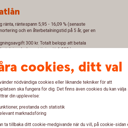
atlån
ig ränta, räntespann 5,95 - 16,09 % (senaste
rtering och en återbetalningstid på 5 år, ger en
ningsavgift 300 kr. Totalt belopp att betala
rbetalningsbeloppet är i snitt 1 999 kronor per
tycken.
åra cookies, ditt val
lser kan förekomma i det enskilda fallet. För en
ch ytterligare information om Privatlån, ring oss
vänder nödvändiga cookies eller liknande tekniker för att
latsen ska fungera för dig. Det finns även cookies du kan välj
ering
ttrar din upplevelse:
unktioner, prestanda och statistik
mortering. Det innebär att du, på ditt lån, betalar
elevant marknadsföring
 Du betalar även ränta på lånet.
räntan är oförändrad.
n ta tillbaka ditt cookie-medgivande när du vill, på cookie-sidan 