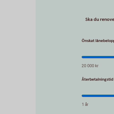
Ska du renover
Önskat lånebelopp
20 000 kr
Återbetalningstid 
1 år