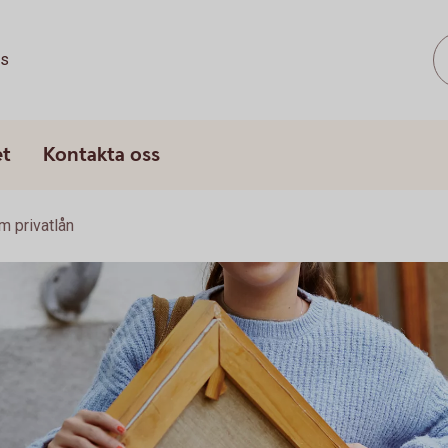
ss
et
Kontakta oss
m privatlån