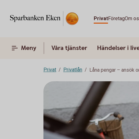
Privat
Företag
Om o
Meny
Våra tjänster
Händelser i liv
Privat
Privatlån
Låna pengar – ansök o