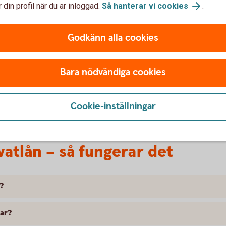
 din profil när du är inloggad.
Så hanterar vi cookies
.
Godkänn alla cookies
lden i tid riskerar du en betalningsanmärkning. Det kan
Bara nödvändiga cookies
bostad, teckna abonnemang och få nya lån. För stöd, vänd
ingen i din kommun. Kontaktuppgifter finns på
Cookie-inställningar
atlån – så fungerar det
?
gar?