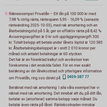
Räkneexempel Privatlån – Ett lån på 100 000 kr med
7,98 % rörlig ränta, räntespann 5,95 - 16,09 % (senaste
ränteändring 2025-10-03), med rak amortering och en
återbetalningstid på 5 år, ger en effektiv ränta på 8,42 %.
Aviseringsavgiften är 0 kr och uppläggningsavgift 300
kr. Totalt belopp att betala under lånets löptid är 120 583
kr. Återbetalningsbeloppet är i snitt 2 010 kronor per
månad och antalet betalningar är 60 stycken.
Det här är en förenklad kalkyl och avvikelser kan
förekomma i det enskilda fallet. För en mer exakt
beräkning av din lånekostnad och ytterligare information
0459-387 77
om Privatlån, ring oss direkt på
.
Beräknat med rak amortering:
I alla våra exempel har vi
räknat med rak amortering. Det innebär att du, på ditt lån,
betalar av (amorterar) samma belopp varje månad. Du
betalar även ränta på lånet. Räntekostnaden minskar