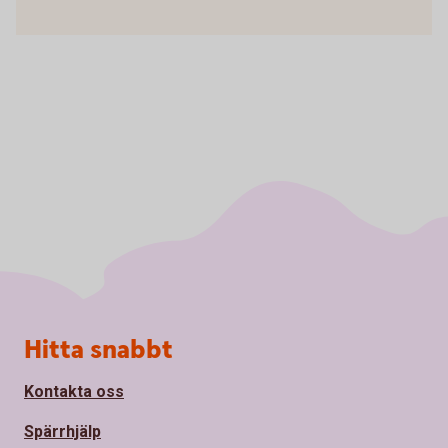
Sidfot
Hitta snabbt
Kontakta oss
Spärrhjälp