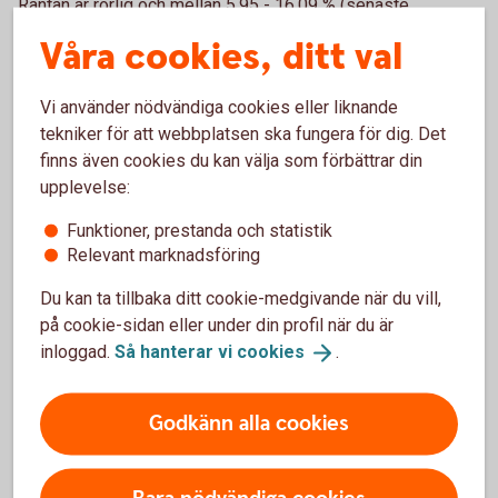
Räntan är rörlig och mellan 5,95 - 16,09 % (senaste
ränteändring 2025-10-03) och sätts individuellt efter dina
Våra cookies, ditt val
ekonomiska förutsättningar.
Vi använder nödvändiga cookies eller liknande
När får jag mina pengar?
tekniker för att webbplatsen ska fungera för dig. Det
finns även cookies du kan välja som förbättrar din
Om du har skickat in din ansökan online och den blir
upplevelse:
godkänd, kommer pengarna att sättas in på ditt konto direkt
på vardagar innan kl. 18:00.
Funktioner, prestanda och statistik
Relevant marknadsföring
Kan jag höja mitt befintliga lån?
Du kan ta tillbaka ditt cookie-medgivande när du vill,
på cookie-sidan eller under din profil när du är
Det är möjligt genom att ansöka om ett nytt lån och välja att
inloggad.
Så hanterar vi
cookies
.
lösa dina nuvarande lån och krediter.
Höja bolån? Ring 0459-387 77
Godkänn alla cookies
Hitta ditt
bankkontor