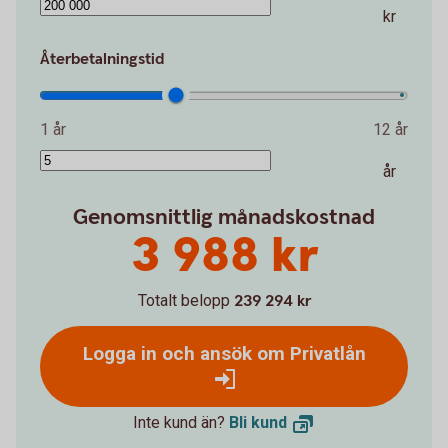
kr
Återbetalningstid
1 år
12 år
år
Genomsnittlig månadskostnad
3 988 kr
Totalt belopp
239 294 kr
Logga in och ansök om Privatlån
Inte kund än?
Bli
kund