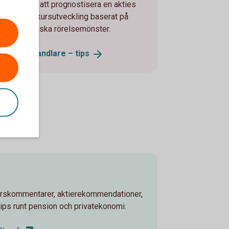
använda för att prognostisera en akties
förväntade kursutveckling baserat på
dess historiska rörelsemönster.
Van aktiehandlare –
tips
örskommentarer, aktierekommendationer,
ips runt pension och privatekonomi.