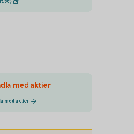
lt.se)
ndla med aktier
dla med
aktier