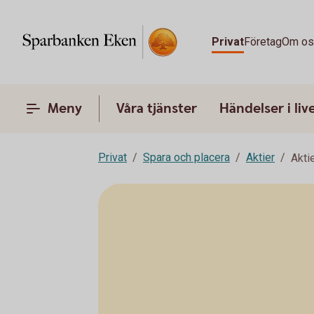
Privat
Företag
Om o
Meny
Våra tjänster
Händelser i liv
Privat
Spara och placera
Aktier
Akti