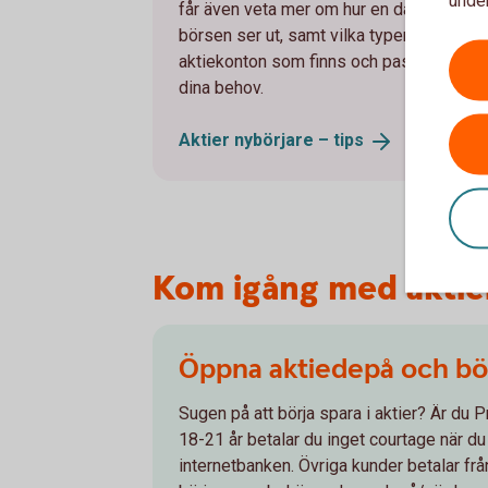
får även veta mer om hur en dag på
börsen ser ut, samt vilka typer av
aktiekonton som finns och passar just
dina behov.
Aktier nybörjare –
tips
Kom igång med aktie
Öppna aktiedepå och börj
Sugen på att börja spara i aktier? Är du P
18-21 år betalar du inget courtage när du
internetbanken. Övriga kunder betalar från