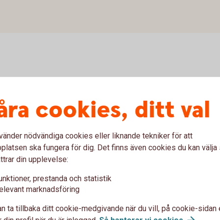
åra cookies, ditt val
vänder nödvändiga cookies eller liknande tekniker för att
Viss vana av aktier
latsen ska fungera för dig. Det finns även cookies du kan välj
ttrar din upplevelse:
Har du viss erfarenhet av att handla med
H
aktier men vill lära dig mer? I
unktioner, prestanda och statistik
Aktieskolans andra del får du veta mer
elevant marknadsföring
om hur värdet på en aktie bestäms och
r
n ta tillbaka ditt cookie-medgivande när du vill, på cookie-sidan 
u
vilka parametrar som påverkar priset. Du
 din profil när du är inloggad.
Så hanterar vi
cookies
.