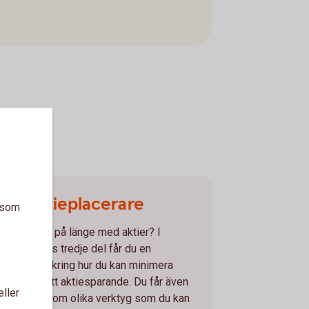
Van aktieplacerare
a som
ar du hållit på länge med aktier? I
Aktieskolans tredje del får du en
fördjupning kring hur du kan minimera
iskerna i ditt aktiesparande. Du får även
eller
information om olika verktyg som du kan