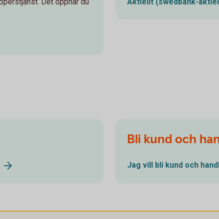
perstjänst. Det öppnar du
Aktiellt
(swedbank-aktiel
Bli kund och ha
Jag vill bli kund och han