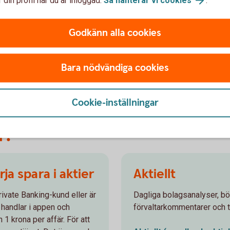
lär dig även skapa en god riskspridning i
din aktieportfölj och får tips om hur du
själv kan avgöra om en aktie är köpvärd
Godkänn alla cookies
eller inte.
Viss vana av aktier –
tips
Bara nödvändiga cookies
Cookie-inställningar
r!
a spara i aktier
Aktiellt
rivate Banking-kund eller är
Dagliga bolagsanalyser, b
 handlar i appen och
förvaltarkommentarer och t
 1 krona per affär. För att