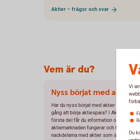
Aktier – frågor och
svar
V
Vem är du?
Vi an
Nyss börjat med aktier
webbp
förbä
Har du nyss börjat med aktier eller är på
gång att börja aktiespara? I Aktieskolans
F
första del får du information om hur
R
aktiemarknaden fungerar och för- och
Du ka
nackdelarna med aktier som sparform. D
under