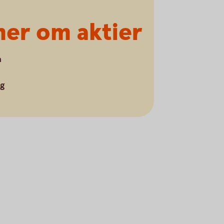
 mer om aktier
å
ng