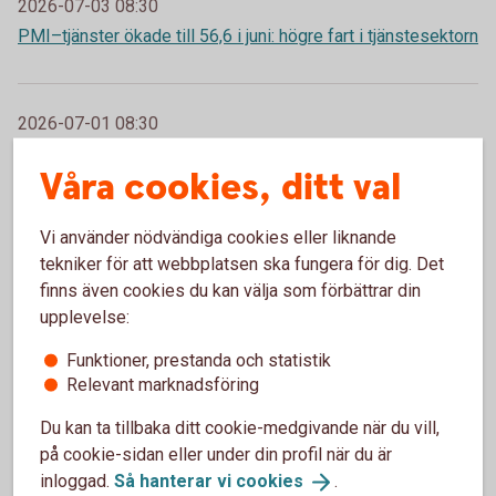
2026-07-03 08:30
PMI–tjänster ökade till 56,6 i juni: högre fart i tjänstesektorn
2026-07-01 08:30
PMI steg till 58,3 i juni – stark avslutning av andra kvartalet
Våra cookies, ditt val
Vi använder nödvändiga cookies eller liknande
2026-06-03 08:30
tekniker för att webbplatsen ska fungera för dig. Det
PMI–tjänster ökade till 53,9 i maj: tillväxt utan att ta fart
finns även cookies du kan välja som förbättrar din
upplevelse:
2026-06-01 08:30
Funktioner, prestanda och statistik
Relevant marknadsföring
PMI steg till 57,3 i maj – ökad tillväxt och högre
kostnadstryck
Du kan ta tillbaka ditt cookie-medgivande när du vill,
på cookie-sidan eller under din profil när du är
inloggad.
Så hanterar vi
cookies
.