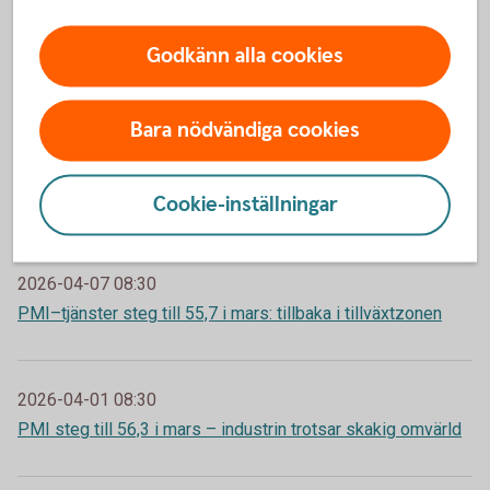
2026-05-06 08:30
PMI–tjänster krympte till 52,5 i april: trögare i
Godkänn alla cookies
tjänstesektorn
Bara nödvändiga cookies
2026-05-04 08:30
PMI steg till 57,2 i april – fortsatt tillväxt trots osäker
omvärld
Cookie-inställningar
2026-04-07 08:30
PMI–tjänster steg till 55,7 i mars: tillbaka i tillväxtzonen
2026-04-01 08:30
PMI steg till 56,3 i mars – industrin trotsar skakig omvärld