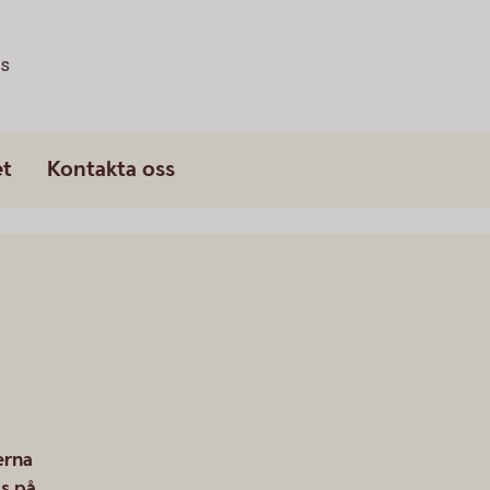
ss
et
Kontakta oss
erna
s på