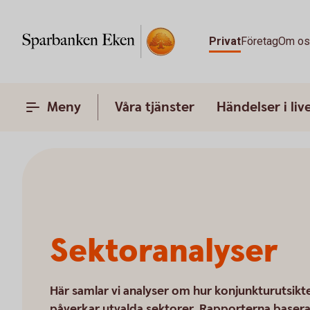
Privat
Företag
Om o
Meny
Våra tjänster
Händelser i liv
Sektoranalyser
Här samlar vi analyser om hur konjunkturutsikt
påverkar utvalda sektorer. Rapporterna basera