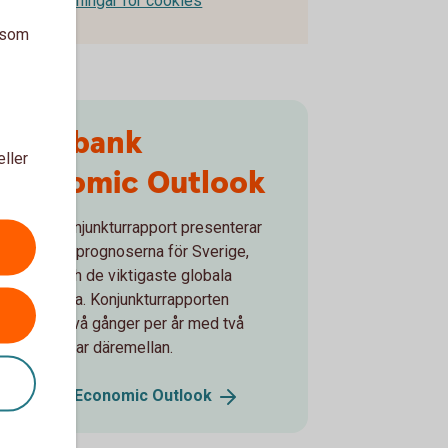
Inställningar för cookies
a som
Swedbank
eller
Economic Outlook
Bankens konjunkturrapport presenterar
de senaste prognoserna för Sverige,
Baltikum och de viktigaste globala
ekonomierna. Konjunkturrapporten
utkommer två gånger per år med två
uppdateringar däremellan.
Swedbank Economic
Outlook