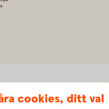
ic
åra cookies, ditt val
df)