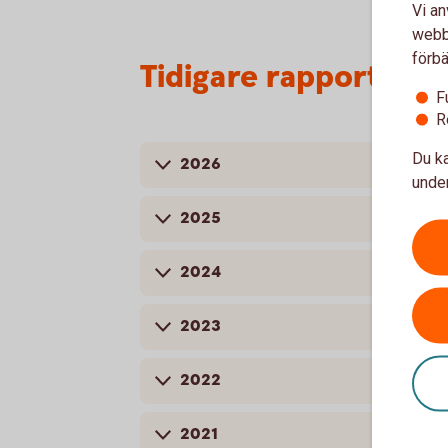
Vi an
webbp
förbä
Tidigare rapporter
F
R
Du ka
2026
under
2025
2024
2023
2022
2021